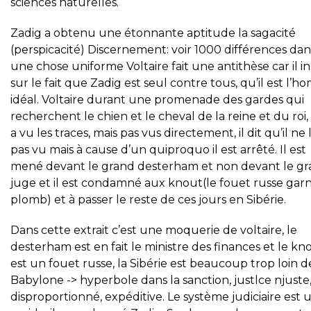
sciences naturelles.
Zadig a obtenu une étonnante aptitude la sagacité
(perspicacité) Discernement: voir 1000 différences dan
une chose uniforme Voltaire fait une antithèse car il in
sur le fait que Zadig est seul contre tous, qu’il est l’
idéal. Voltaire durant une promenade des gardes qui
recherchent le chien et le cheval de la reine et du roi, 
a vu les traces, mais pas vus directement, il dit qu’il ne 
pas vu mais à cause d’un quiproquo il est arrêté. Il est
mené devant le grand desterham et non devant le g
juge et il est condamné aux knout(le fouet russe garn
plomb) et à passer le reste de ces jours en Sibérie.
Dans cette extrait c’est une moquerie de voltaire, le
desterham est en fait le ministre des finances et le kn
est un fouet russe, la Sibérie est beaucoup trop loin d
Babylone -> hyperbole dans la sanction, justlce njuste
disproportionné, expéditive. Le système judiciaire est u