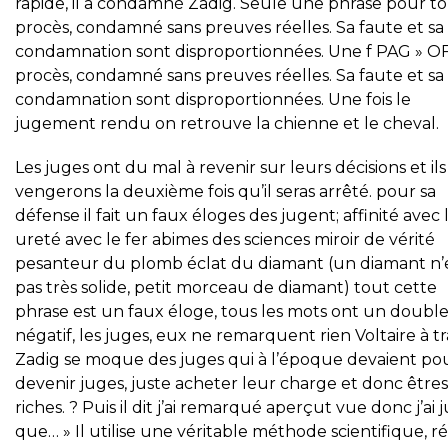
rapide, il a condamné Zadig. Seule une phrase pour to
procès, condamné sans preuves réelles. Sa faute et sa
condamnation sont disproportionnées. Une f PAG » O
procès, condamné sans preuves réelles. Sa faute et sa
condamnation sont disproportionnées. Une fois le
jugement rendu on retrouve la chienne et le cheval.
Les juges ont du mal à revenir sur leurs décisions et ils
vengerons la deuxième fois qu’il seras arrêté. pour sa
défense il fait un faux éloges des jugent; affinité avec l
ureté avec le fer abimes des sciences miroir de vérité
pesanteur du plomb éclat du diamant (un diamant n’
pas très solide, petit morceau de diamant) tout cette
phrase est un faux éloge, tous les mots ont un double
négatif, les juges, eux ne remarquent rien Voltaire à t
Zadig se moque des juges qui à l’époque devaient po
devenir juges, juste acheter leur charge et donc êtres
riches. ? Puis il dit j’ai remarqué aperçut vue donc j’ai 
que… » Il utilise une véritable méthode scientifique, ré