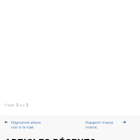
Page:
2
sur
2
Mignonne allons
Rapport marsa
voir si la rose
maroc