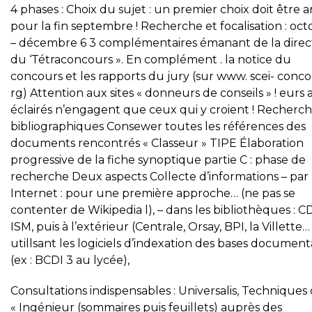
4 phases : Choix du sujet : un premier choix doit être a
pour la fin septembre ! Recherche et focalisation : oc
– décembre 6 3 complémentaires émanant de la direc
du ‘Tétraconcours ». En complément . la notice du
concours et les rapports du jury (sur www. scei- conco
rg) Attention aux sites « donneurs de conseils » ! eurs a
éclairés n’engagent que ceux qui y croient ! Recherc
bibliographiques Consewer toutes les références des
documents rencontrés « Classeur » TIPE Élaboration
progressive de la fiche synoptique partie C : phase de
recherche Deux aspects Collecte d’informations – par
Internet : pour une première approche… (ne pas se
contenter de Wikipedia l), – dans les bibliothèques : C
ISM, puis à l’extérieur (Centrale, Orsay, BPI, la Villette… 
utillsant les logiciels d’indexation des bases document
(ex : BCDI 3 au lycée),
Consultations indispensables : Universalis, Techniques
« Ingénieur (sommaires puis feuillets) auprès des