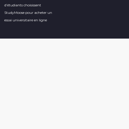
d’étudiants choisissent
StudyMoose pour acheter un
essai universitaire en ligne