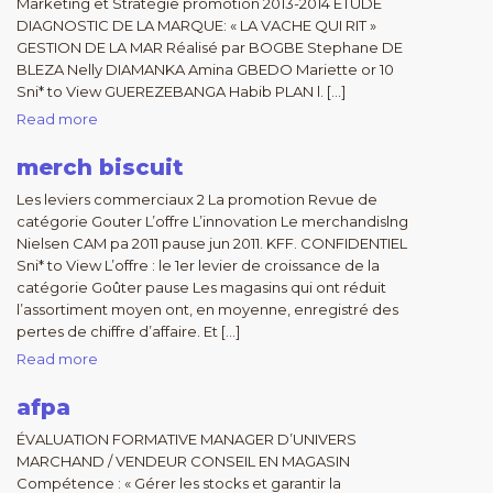
Marketing et Stratégie promotion 2013-2014 ETUDE
DIAGNOSTIC DE LA MARQUE: « LA VACHE QUI RIT »
GESTION DE LA MAR Réalisé par BOGBE Stephane DE
BLEZA Nelly DIAMANKA Amina GBEDO Mariette or 10
Sni* to View GUEREZEBANGA Habib PLAN l. […]
Read more
merch biscuit
Les leviers commerciaux 2 La promotion Revue de
catégorie Gouter L’offre L’innovation Le merchandislng
Nielsen CAM pa 2011 pause jun 2011. KFF. CONFIDENTIEL
Sni* to View L’offre : le 1er levier de croissance de la
catégorie Goûter pause Les magasins qui ont réduit
l’assortiment moyen ont, en moyenne, enregistré des
pertes de chiffre d’affaire. Et […]
Read more
afpa
ÉVALUATION FORMATIVE MANAGER D’UNIVERS
MARCHAND / VENDEUR CONSEIL EN MAGASIN
Compétence : « Gérer les stocks et garantir la