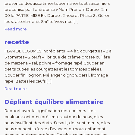
présence des assortiments permanents et saisonniers
préconisé par l’entreprise » Nom Prénom Durée : 2 h
00 le PARTIE: MISE EN Durée : 2 heures Phase 2 : Gérer
les st assortiments Sni* to View nce […]
Read more
recette
FLAN DE LÉGUMES Ingrédients : – 4 à 5 courgettes – 2 à
3 tomates – 2 œufs – 1 brique de crème grosse cuillère
de maïzena – sel, poivre – fromage râpé Couper en
petits cubes les courgettes et les tomates pelées.
Couper fin 1 ognon. Mélanger oignon, persil, fromage
râpe. Battes les œufs […]
Read more
Dépliant équilibre alimentaire
Rapport avec la signification des couleurs : Les
couleurs sont omniprésentes autour de nous, elles
nous insufflent des états d’esprit, des sentiments, elles
nous donnent la force d’avancer ou nous enfoncent
dans un mutisme profond. De plus, selon les pays, les