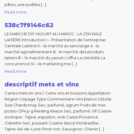
pâtes, une poêlée […]
Read more
538c7f9146c62
LE MARCHÉ DIJ YAOURT AU MAROC : LA CEN RALE
LAITIÈRE Introduction I – Présentation de l’entreprise :
Centrale Laitière Il – le marché au sens large A : le
marché agroalimentaire B : le marché des produits
laitiers Ill – le marché du yaourt L’offre La clientèle La
concurrence IV – le marketing mix […]
Read more
descriptif mets et vins
Cartes mets et vins 1. Carte vins et boissons Appellation
Région Cépage Type Commentaire Vins blancs CEtoile
Jura Chardonnay Sec, parfumé, agrum Fruits de mer,
poisso OF4 p g Riesling Alsace Sec, parfumé, Vif Cuisine
exotique : Tajine, espadon, wok Cassis Provence
Clairette Sec, puissant Cuisine épicé Monbazillac :
Tajine Val-de-Loire Pinot noir, Sauvignon, Chenin […]