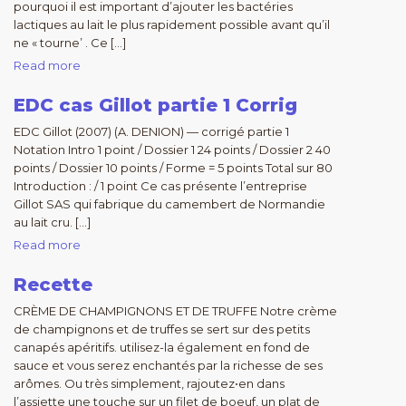
pourquoi il est important d’ajouter les bactéries
lactiques au lait le plus rapidement possible avant qu’il
ne « tourne’ . Ce […]
Read more
EDC cas Gillot partie 1 Corrig
EDC Gillot (2007) (A. DENION) — corrigé partie 1
Notation Intro 1 point / Dossier 1 24 points / Dossier 2 40
points / Dossier 10 points / Forme = 5 points Total sur 80
Introduction : / 1 point Ce cas présente l’entreprise
Gillot SAS qui fabrique du camembert de Normandie
au lait cru. […]
Read more
Recette
CRÈME DE CHAMPIGNONS ET DE TRUFFE Notre crème
de champignons et de truffes se sert sur des petits
canapés apéritifs. utilisez-la également en fond de
sauce et vous serez enchantés par la richesse de ses
arômes. Ou très simplement, rajoutez•en dans
l’assiette une touche sur un filet de boeuf, un plat de