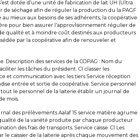
s’est dotée d’une unité de fabrication de lait UH (Ultra
r de séchage afin de réguler la production du la PAGF
 au mieux aux besoins de ses adhérents, la coopérative
ière pour bien assurer l’approvlsionnement régulier de
de qualité et à moindre coût destinés aux producteurs
ossédée par la coopérative afin de renouveler et
rue. Description des services de la COPAG : Nom du
aciliter les tâches du président. Cl classer les
e et communication avec les tiers Service réception
ise entrée et sortie de coopérative. Service personnel
out le personnel de la laiterie établir un journal de
de mois.
ournal des prélèvements Aalaf 15 service matière agrume
a qualité de la variété produite par chaque producteur
nation des frais de transports. Service caisse: Cl Les
ar le caissier de la laiterie après chaque mouvement des