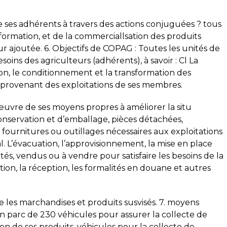
 ses adhérents à travers des actions conjuguées ? tous
sformation, et de la commerciallsation des produits
eur ajoutée. 6. Objectifs de COPAG : Toutes les unités de
oins des agriculteurs (adhérents), à savoir : Cl La
ion, le conditionnement et la transformation des
e provenant des exploitations de ses membres.
 œuvre de ses moyens propres à améliorer la situ
nservation et d’emballage, pièces détachées,
s fournitures ou outillages nécessaires aux exploitations
l. L’évacuation, l’approvisionnement, la mise en place
etés, vendus ou à vendre pour satisfaire les besoins de la
ion, la réception, les formalités en douane et autres
les marchandises et produits susvisés. 7. moyens
un parc de 230 véhicules pour assurer la collecte de
ion de ses produits. véhicules pour la collecte de