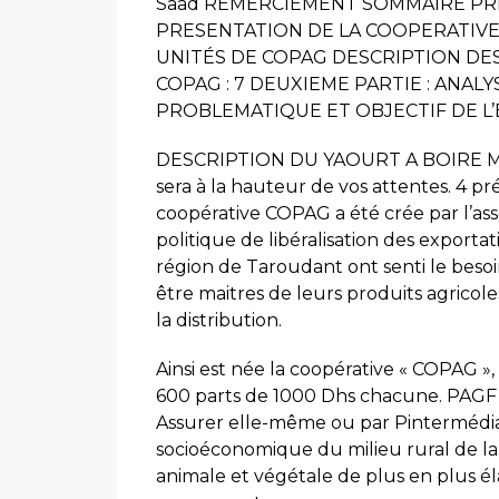
Saad REMERCIEMENT SOMMAIRE PREM
PRESENTATION DE LA COOPERATIVE
UNITÉS DE COPAG DESCRIPTION DES
COPAG : 7 DEUXIEME PARTIE : ANALY
PROBLEMATIQUE ET OBJECTIF DE L’ÉT
DESCRIPTION DU YAOURT A BOIRE MI
sera à la hauteur de vos attentes. 4 pr
coopérative COPAG a été crée par l’as
politique de libéralisation des exporta
région de Taroudant ont senti le besoi
être maitres de leurs produits agricol
la distribution.
Ainsi est née la coopérative « COPAG », 
600 parts de 1000 Dhs chacune. PAGF 3 
Assurer elle-même ou par Pintermédi
socioéconomique du milieu rural de la r
animale et végétale de plus en plus él