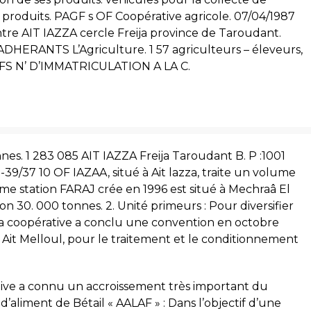
s produits. PAGF s OF Coopérative agricole. 07/04/1987
re AIT IAZZA cercle Freija province de Taroudant.
RANTS L’Agriculture. 1 57 agriculteurs – éleveurs,
I FS N’ D’IMMATRICULATION A LA C.
nes. 1 283 085 AIT IAZZA Freija Taroudant B. P :1001
61-39/37 10 OF IAZAA, situé à Ait lazza, traite un volume
me station FARAJ crée en 1996 est situé à Mechraâ El
on 30. 000 tonnes. 2. Unité primeurs : Pour diversifier
la coopérative a conclu une convention en octobre
 Ait Melloul, pour le traitement et le conditionnement
tive a connu un accroissement très important du
d’aliment de Bétail « AALAF » : Dans l’objectif d’une