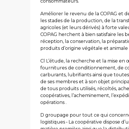
consommateurs.
Améliorer le revenu de la COPAG et de
les stades de la production, de la tran
agricoles (et leurs dérivés) à forte val
COPAG herchent à bien satisfaire les bes
réception, la conservation, la préparat
produits d’origine végétale et animal
Cl L’étude, la recherche et la mise en
fournitures de conditionnement, de co
carburants, lubrifiants ainsi que toute
de ses membres et à son objet principa
de tous produits utilisés, récoltés, ach
coopératives, l’acheminement, l’expédit
opérations .
D groupage pour tout ce qui concerne 
logistiques • La coopérative dispose d’
matière première ainsi que la distribut