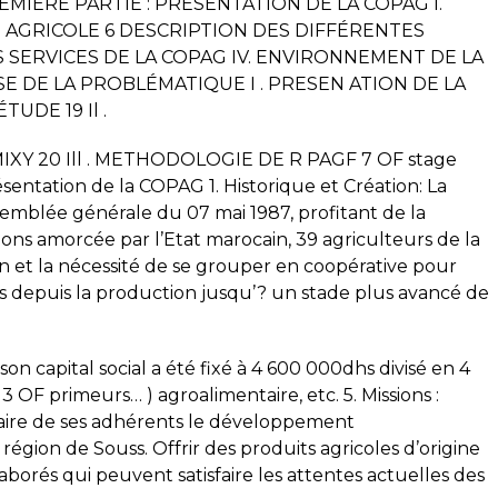
IERE PARTIE : PRESENTATION DE LA COPAG l.
 AGRICOLE 6 DESCRIPTION DES DIFFÉRENTES
 SERVICES DE LA COPAG IV. ENVIRONNEMENT DE LA
SE DE LA PROBLÉMATIQUE I . PRESEN ATION DE LA
UDE 19 Il .
XY 20 Ill . METHODOLOGIE DE R PAGF 7 OF stage
ésentation de la COPAG 1. Historique et Création: La
semblée générale du 07 mai 1987, profitant de la
tions amorcée par l’Etat marocain, 39 agriculteurs de la
n et la nécessité de se grouper en coopérative pour
es depuis la production jusqu’? un stade plus avancé de
son capital social a été fixé à 4 600 000dhs divisé en 4
OF primeurs… ) agroalimentaire, etc. 5. Missions :
aire de ses adhérents le développement
égion de Souss. Offrir des produits agricoles d’origine
aborés qui peuvent satisfaire les attentes actuelles des