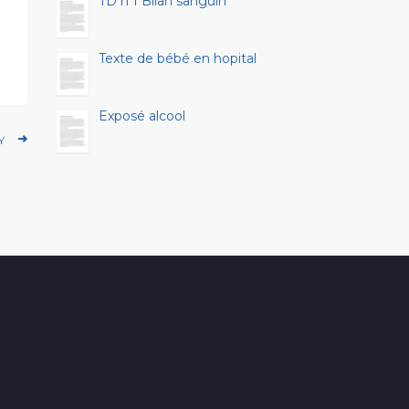
TD n 1 Bilan sanguin
Texte de bébé en hopital
Exposé alcool
Y