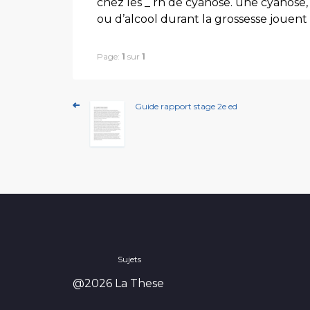
chez les _ rn de cyanose. une cyanose
ou d’alcool durant la grossesse jouen
Page:
1
sur
1
Guide rapport stage 2e ed
Sujets
@2026 La These