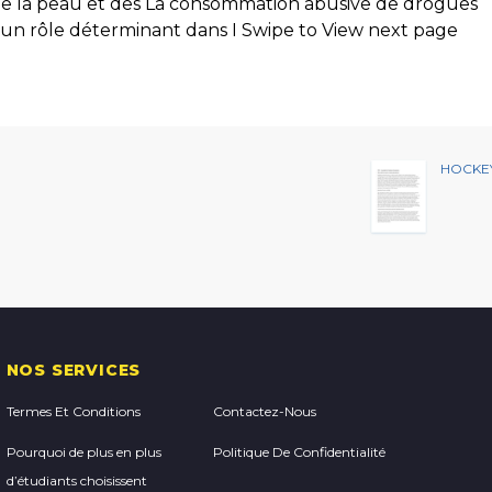
, e la peau et des La consommation abusive de drogues
t un rôle déterminant dans I Swipe to View next page
HOCKE
NOS SERVICES
Termes Et Conditions
Contactez-Nous
Pourquoi de plus en plus
Politique De Confidentialité
d’étudiants choisissent