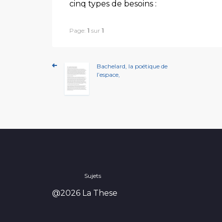
cinq types de besoins :
Page:
1
sur
1
Bachelard, la poétique de
l’espace,
Sujets
@2026 La These