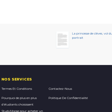
La princesse de clèves, vol d
portrait
NOS SERVICES
Termes Et Conditions
Contactez-Nous
Pourquoi de plus en plus
Politique De Confidentialité
d’étudiants choisissent
StudyMoose pour acheter un