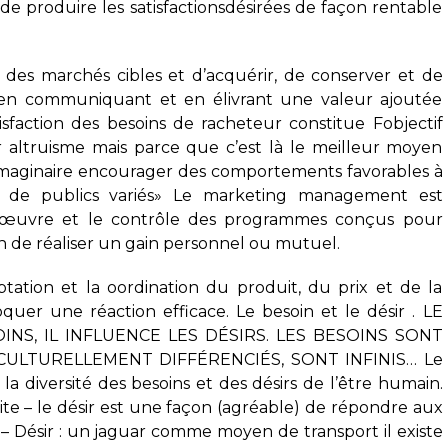
 de produire les satisfactionsdésirées de façon rentable
ir des marchés cibles et d’acquérir, de conserver et de
 en communiquant et en élivrant une valeur ajoutée
isfaction des besoins de racheteur constitue Fobjectif
ar altruisme mais parce que c’est là le meilleur moyen
:L’lmaginaire encourager des comportements favorables à
rès de publics variés» Le marketing management est
e en œuvre et le contrôle des programmes conçus pour
n de réaliser un gain personnel ou mutuel.
ptation et la oordination du produit, du prix et de la
uer une réaction efficace. Le besoin et le désir . LE
NS, IL INFLUENCE LES DÉSIRS. LES BESOINS SONT
 CULTURELLEMENT DIFFÉRENCIÉS, SONT INFINIS… Le
 la diversité des besoins et des désirs de l’être humain.
ssite – le désir est une façon (agréable) de répondre aux
 – Désir : un jaguar comme moyen de transport il existe