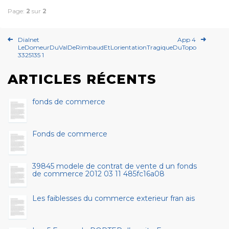
Page:
2
sur
2
Dialnet
App 4
LeDomeurDuValDeRimbaudEtLorientationTragiqueDuTopo
3325135 1
ARTICLES RÉCENTS
fonds de commerce
Fonds de commerce
39845 modele de contrat de vente d un fonds
de commerce 2012 03 11 485fc16a08
Les faiblesses du commerce exterieur fran ais