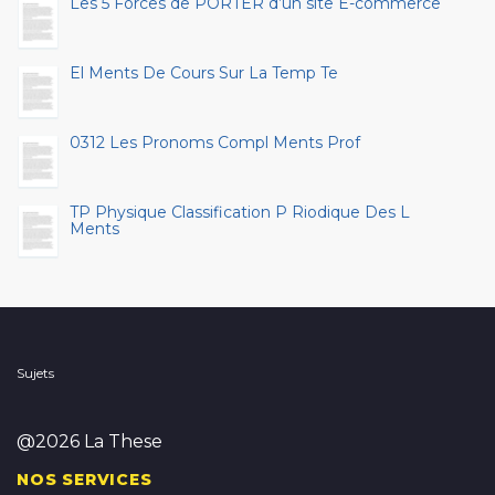
Les 5 Forces de PORTER d’un site E-commerce
El Ments De Cours Sur La Temp Te
0312 Les Pronoms Compl Ments Prof
TP Physique Classification P Riodique Des L
Ments
Sujets
@2026 La These
NOS SERVICES