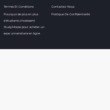
Termes Et Conditions
Contactez-Nous
Pourquoi de plus en plus
Politique De Confidentialité
d’étudiants choisissent
StudyMoose pour acheter un
essai universitaire en ligne