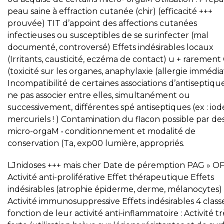
peau saine à effraction cutanée (chir) (efficacité +++
prouvée) TIT d’appoint des affections cutanées
infectieuses ou susceptibles de se surinfecter (mal
documenté, controversé) Effets indésirables locaux
(Irritants, causticité, eczéma de contact) u + rarement
(toxicité sur les organes, anaphylaxie (allergie immédia
Incompatibilité de certaines associations d’antiseptique
ne pas associer entre elles, simultanément ou
successivement, différentes spé antiseptiques (ex : iod
mercuriels ! ) Contamination du flacon possible par de
micro-orgaM • conditionnement et modalité de
conservation (Ta, exp00 lumière, appropriés.
LJnidoses +++ mais cher Date de péremption PAG » OF
Activité anti-proliférative Effet thérapeutique Effets
indésirables (atrophie épiderme, derme, mélanocytes)
Activité immunosuppressive Effets indésirables 4 class
fonction de leur activité anti-inflammatoire : Activité tr