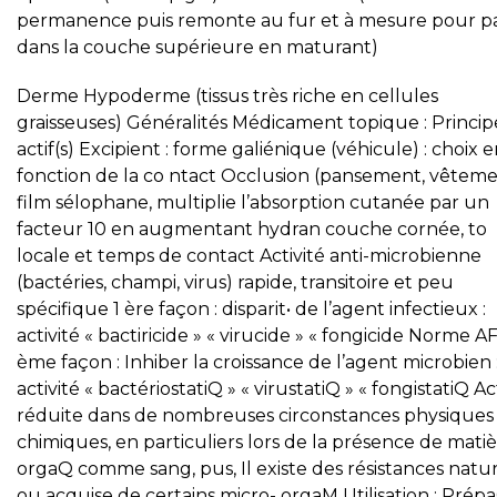
permanence puis remonte au fur et à mesure pour p
dans la couche supérieure en maturant)
Derme Hypoderme (tissus très riche en cellules
graisseuses) Généralités Médicament topique : Princip
actif(s) Excipient : forme galiénique (véhicule) : choix 
fonction de la co ntact Occlusion (pansement, vêteme
film sélophane, multiplie l’absorption cutanée par un
facteur 10 en augmentant hydran couche cornée, to
locale et temps de contact Activité anti-microbienne
(bactéries, champi, virus) rapide, transitoire et peu
spécifique 1 ère façon : disparit• de l’agent infectieux :
activité « bactiricide » « virucide » « fongicide Norme
ème façon : Inhiber la croissance de l’agent microbien 
activité « bactériostatiQ » « virustatiQ » « fongistatiQ Ac
réduite dans de nombreuses circonstances physiques
chimiques, en particuliers lors de la présence de mati
orgaQ comme sang, pus, Il existe des résistances natur
ou acquise de certains micro- orgaM Utilisation : Prép