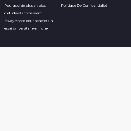
Pourquoi de plus en plus
Politique De Confidentialité
d’étudiants choisissent
StudyMoose pour acheter un
essai universitaire en ligne