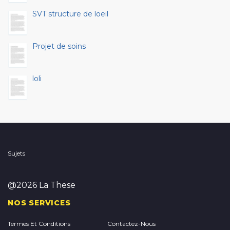
SVT structure de loeil
Projet de soins
loli
Sujets
@2026 La These
NOS SERVICES
Termes Et Conditions
Contactez-Nous