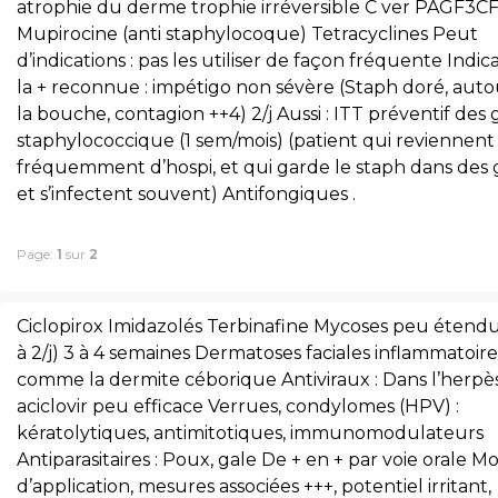
atrophie du derme trophie irréversible C ver PAGF3C
Mupirocine (anti staphylocoque) Tetracyclines Peut
d’indications : pas les utiliser de façon fréquente Indic
la + reconnue : impétigo non sévère (Staph doré, aut
la bouche, contagion ++4) 2/j Aussi : ITT préventif des 
staphylococcique (1 sem/mois) (patient qui reviennent
fréquemment d’hospi, et qui garde le staph dans des 
et s’infectent souvent) Antifongiques .
Page:
1
sur
2
Ciclopirox Imidazolés Terbinafine Mycoses peu étendu
à 2/j) 3 à 4 semaines Dermatoses faciales inflammatoire
comme la dermite céborique Antiviraux : Dans l’herpès
aciclovir peu efficace Verrues, condylomes (HPV) :
kératolytiques, antimitotiques, immunomodulateurs
Antiparasitaires : Poux, gale De + en + par voie orale M
d’application, mesures associées +++, potentiel irritant,