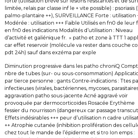
forte (utilisation brève sur lésions résistantes et de su
limitée, relais par classe inf le + vite possible) : psoriasis 
palmo-plantaire ++), SURVEILLANCE Forte : utilisation 
Modérée : utilisation +++ Faible Utilisés en fn0 de leur 
en fn0 des indications Modalités d’utilisation : Niveau
d’activité et galiénique fr. » patho et zone à TTT 1 appl
car effet reservoir (molécule va rester dans couche c
pdt 24h) sauf dans exzéma par exple
Diminution progressive dans les patho chroniQ Compt
nbre de tubes (sur- ou sous-consommation) Applicati
par tierce personne : gants Contre-indications : Ttes p
infectieuses (virales, bactériennes, mycoses, parasitaire
aggravation patho sous-jacente Acné aggravé voir
provoquée par dermocorticoïdes Rosacée Erythème
fessier du nourrisson (dangereux car passage transcu
Effets indésirables +++ peur d’utilisation n cadre utilisa
++ Atrophie cutanée (inhibition prolifération des cellul
chez tout le mande de l’épiderme et si tro Ion emps :