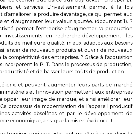
iens et services. L’investissement permet à la fois
t d’améliorer la produire davantage, ce qui permet aux
 et d’augmenter leur valeur ajoutée. (document 1). ?
tivité permet l’entreprise d’augmenter sa production
 investissements en recherche-développement, les
duits de meilleure qualité, mieux adaptés aux besoins
si lancer de nouveaux produits et ouvrir de nouveaux
la compétitivité des entreprises. ? Grâce à l’acquisition
s incorporent le P. T. Dans le processus de production,
roductivité et de baisser leurs coûts de production.
ivité-prix, et peuvent augmenter leurs parts de marché
 immatériels et l’innovation permettent aux entreprises
velopper leur image de marque, et ainsi améliorer leur
 Ce processus de modernisation de l’appareil productif
taines activités obsolètes et par le développement de
ance économique, ainsi que la mis en évidence J.
entreprises ainsi que ‘État ont un rôle à jouer dans la