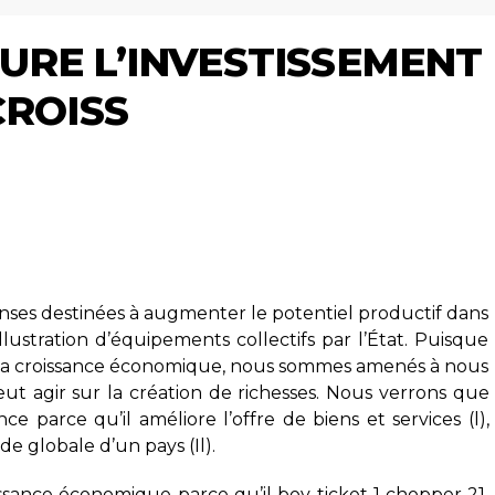
URE L’INVESTISSEMENT
CROISS
nses destinées à augmenter le potentiel productif dans
lustration d’équipements collectifs par l’État. Puisque
ns la croissance économique, nous sommes amenés à nous
t agir sur la création de richesses. Nous verrons que
ce parce qu’il améliore l’offre de biens et services (l),
de globale d’un pays (Il).
issance économique parce qu’il boy ticket 1 chopper 21,