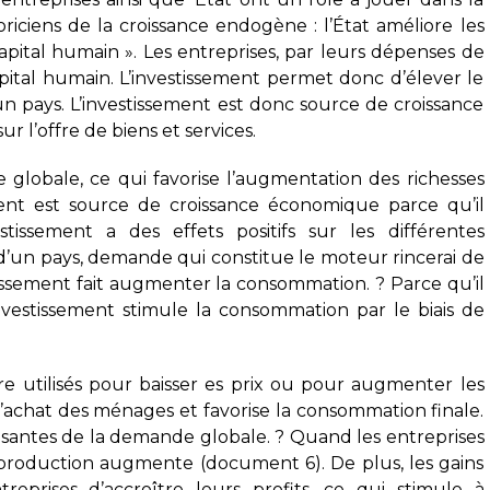
riciens de la croissance endogène : l’État améliore les
apital humain ». Les entreprises, par leurs dépenses de
ital humain. L’investissement permet donc d’élever le
un pays. L’investissement est donc source de croissance
r l’offre de biens et services.
 globale, ce qui favorise l’augmentation des richesses
ement est source de croissance économique parce qu’il
tissement a des effets positifs sur les différentes
un pays, demande qui constitue le moteur rincerai de
tissement fait augmenter la consommation. ? Parce qu’il
investissement stimule la consommation par le biais de
re utilisés pour baisser es prix ou pour augmenter les
d’achat des ménages et favorise la consommation finale.
osantes de la demande globale. ? Quand les entreprises
 production augmente (document 6). De plus, les gains
eprises d’accroître leurs profits, ce qui stimule à