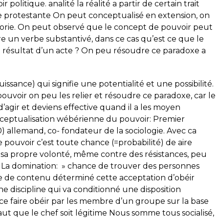
politique. analité la réalité a partir de certain trait
ique protestante On peut conceptualisé en extension, on
égorie. On peut observé que le concept de pouvoir peut
être un verbe substantivé, dans ce cas qu’est ce que le
e résultat d’un acte ? On peu résoudre ce paradoxe a
ssance) qui signifie une potentialité et une possibilité.
pouvoir on peu les relier et résoudre ce paradoxe, car le
’agir et deviens effective quand il a les moyen
conceptualisation wébérienne du pouvoir: Premier
) allemand, co- fondateur de la sociologie. Avec ca
le pouvoir c’est toute chance (=probabilité) de aire
l sa propre volonté, même contre des résistances, peu
. La domination: » chance de trouver des personnes
e de contenu déterminé cette acceptation d’obéir
e discipline qui va conditionné une disposition
 a ce faire obéir par les membre d’un groupe sur la base
faut que le chef soit légitime Nous somme tous socialisé,