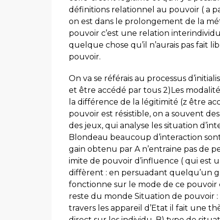
définitions relationnel au pouvoir ( a p
on est dans le prolongement de la mét
pouvoir c’est une relation interindivid
quelque chose qu’il n’aurais pas fait li
pouvoir.
On va se référais au processus d’initial
et être accédé par tous 2)Les modalité
la différence de la légitimité (z être 
pouvoir est résistible, on a souvent de
des jeux, qui analyse les situation d’i
Blondeau beaucoup d’interaction sont 
gain obtenu par A n’entraine pas de pe
imite de pouvoir d’influence ( qui est
diffèrent : en persuadant quelqu’un gr
fonctionne sur le mode de ce pouvoir 
reste du monde Situation de pouvoir : t
travers les appareil d’Etat il fait une t
direct sur les individu. B) type de sit