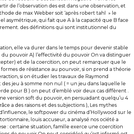
artir de l’observation des est dans une observation, et
hode de max Webber soit ‘après robert tahl » le
uel asymétrique, qui fait que A à la capacité que B face
brement. des définitions qui sont institutionnel du
isation, elle va durer dans le temps pour devenir stable
 du pouvoir A) l’effectivité du pouvoir On va distinguer
accepter) et de la coercition, on peut remarquer que le
s formes de résistance au pourvoir, si on prend a théorie
nteraction, si on étudier les travaux de Raymond
des jeu à somme non nul ( = un jeu dans laquelle le
rde pour B ) on peut d’emblé voir deux cas diffèrent .
 une version soft du pouvoir, en persuadant quelqu’u 4
âce a des raisons et des subjections ), Les mythes
d’influence, le softpower du cinéma d’Hollywood sur le
ortionnaire, louis accuseur, a analysé nos ociété a
hèse : certaine situation, famille exerce une coercition
uations de pouvoir On peut considéré qu’est informé est