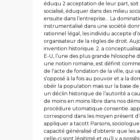
éduqu 2 acceptation de leur part, soit
socialisé, éduquer dans des milieu socia
ensuite dans l’entreprise… La dominatio
instrumentalisé dans une société donn
rationnel légal, les individu accepte d’o
organisateur de la règles de droit. Auj
invention historique. 2. a conceptual
E-U, l’une des plus grande hilosophe de
une notion romaine, est définit comm
de l’acte de fondation de la ville, qui
s’opposé à la fois au pouvoir et a la do
obéir la population mais sur la base de
un déclin historique de l’autorité a c
de moins en moins libre dans nos dém
procédure utomatique consentie. app
correspond dans les moyen présent d’o
appliquer a tacott Parsons, sociologue a
capacité généralisé d’obtenir que les a
celle-ci sont légitimé et qu’il y a possib