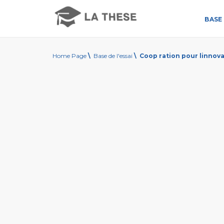
BASE 
Home Page
\
Base de l'essai
\
Coop ration pour linnova