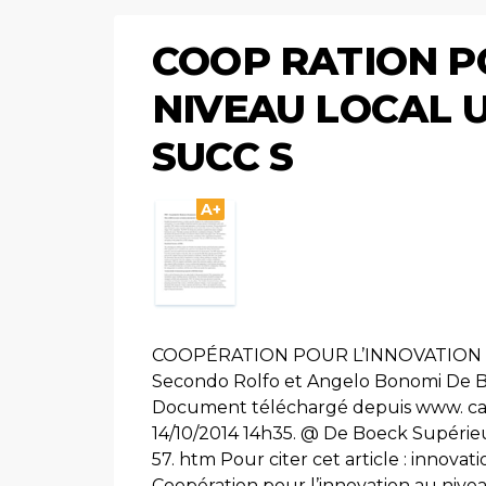
COOP RATION P
NIVEAU LOCAL U
SUCC S
A+
COOPÉRATION POUR L’INNOVATION A
Secondo Rolfo et Angelo Bonomi De Bo
Document téléchargé depuis www. cairn.
14/10/2014 14h35. @ De Boeck Supérieur
57. htm Pour citer cet article : innov
Coopération pour l’innovation au nivea