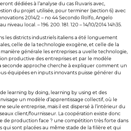
seront dédiées à l’analyse du cas Ruvaris avec,
stion du projet utilisée, pour terminer (section 6) avec
nnovations 2014/2 – no 44 Secondo Rolfo, Angelo
 niveau local. – 196. 200. 181. 120 – 14/10/2014 14h35.
les districts industriels italiens a été longuement
les, celle de la technologie exogène, et celle de la
e manière générale les entreprises a uvelle technologie,
tion productive des entreprises et par le modèle
 La seconde approche cherche à expliquer comment un
s-équipées en inputs innovants puisse générer du
de learning by doing, learning by using et des
nvisage un modèle d’apprentissage collectif, où le
e seule entreprise, mais il est dispersé à l’intérieur du
éseaux client/fournisseur. La coopération existe donc
ière de production face ? une compétition très forte dans
s qui sont placées au même stade de la filière et qui