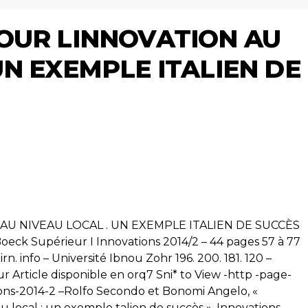
OUR LINNOVATION AU
N EXEMPLE ITALIEN DE
U NIVEAU LOCAL . UN EXEMPLE ITALIEN DE SUCCÈS
eck Supérieur I Innovations 2014/2 – 44 pages 57 à 77
 info – Université Ibnou Zohr 196. 200. 181. 120 –
 Article disponible en orq7 Sni* to View -http -page-
ations-2014-2 –Rolfo Secondo et Bonomi Angelo, «
u local : un exemple talien de succès », Innovations,