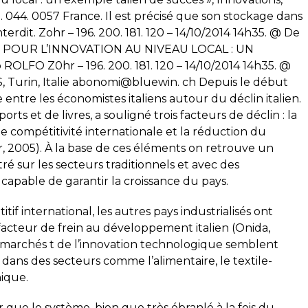
no. 044. 0057 France. Il est précisé que son stockage dans
rdit. Zohr – 196. 200. 181. 120 – 14/10/2014 14h35. @ De
 POUR L’INNOVATION AU NIVEAU LOCAL : UN
LFO Z0hr – 196. 200. 181. 120 – 14/10/2014 14h35. @
urin, Italie abonomi@bluewin. ch Depuis le début
entre les économistes italiens autour du déclin italien.
ts et de livres, a souligné trois facteurs de déclin : la
de compétitivité internationale et la réduction du
r, 2005). À la base de ces éléments on retrouve un
tré sur les secteurs traditionnels et avec des
capable de garantir la croissance du pays.
 international, les autres pays industrialisés ont
acteur de frein au développement italien (Onida,
es marchés t de l’innovation technologique semblent
dans des secteurs comme l’alimentaire, le textile-
ique.
 que le système, bien que très ébranlé à la fois du