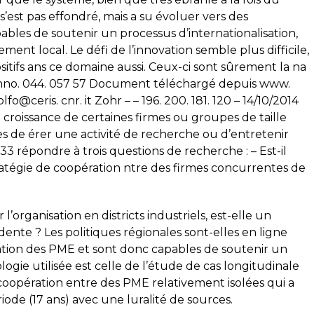
’est pas effondré, mais a su évoluer vers des
pables de soutenir un processus d’internationalisation,
ment local. Le défi de l’innovation semble plus difficile,
sitifs ans ce domaine aussi. Ceux-ci sont sûrement la na
/inno. 044. 057 57 Document téléchargé depuis www.
olfo@ceris. cnr. it Zohr – – 196. 200. 181. 120 – 14/10/2014
roissance de certaines firmes ou groupes de taille
 de érer une activité de recherche ou d’entretenir
3 répondre à trois questions de recherche : – Est-il
stratégie de coopération ntre des firmes concurrentes de
’organisation en districts industriels, est-elle un
dente ? Les politiques régionales sont-elles en ligne
vation des PME et sont donc capables de soutenir un
gie utilisée est celle de l’étude de cas longitudinale
 coopération entre des PME relativement isolées qui a
de (17 ans) avec une luralité de sources.