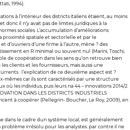
ati, 1994).
ions à l’intérieur des districts italiens étaient, au moins
 donc il n’y avait pas de limites juridiques à la
 normes sociales. L’accumulation d’améliorations
a proximité spatiale et sectorlelle et par le
 d’ouvriers d’une firme à l’autre, mène ? des
stissement en R minimal ou souvent nul (Marini, Toschi,
ple de coopération dans les sens qu’on retrouve bien
les clients et les fournisseurs, mais aussi une
urrents : l’explication de ce deuxième aspect est ?
eux-mêmes car ils sont caractérisés par une structure
 où les individus, puis leurs na 44 – innovations 2014/2
NOVATION DANS LES DISTRICTS INDUSTRIELS
cent à coopérer (Pellegrin- Boucher, Le Roy, 2009), en
he dans le cadre dun système local, est généralement
roblème irrésolu pour les analystes. par contre il ne