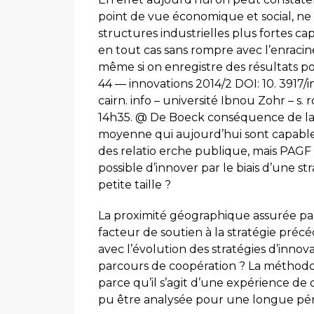
point de vue économique et social, ne s
structures industrielles plus fortes ca
en tout cas sans rompre avec l’enracine
même si on enregistre des résultats po
44 — innovations 2014/2 DOI: 10. 3917
cairn. info – université Ibnou Zohr – s. r
14h35. @ De Boeck conséquence de la c
moyenne qui aujourd’hui sont capables
des relatio erche publique, mais PAGF 3
possible d’innover par le biais d’une 
petite taille ?
La proximité géographique assurée par l
facteur de soutien à la stratégie précé
avec l’évolution des stratégies d’inno
parcours de coopération ? La méthodolo
parce qu’il s’agit d’une expérience de
pu être analysée pour une longue pério