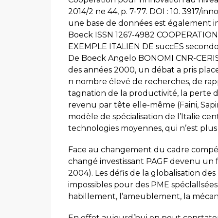
2014/2 ne 44, p. 7-77. DOI : 10. 3917/in
une base de données est également inte
Boeck ISSN 1267-4982 COOPERATION
EXEMPLE ITALIEN DE succES secondo RO
De Boeck Angelo BONOMI CNR-CERIS, T
des années 2000, un débat a pris place 
n nombre élevé de recherches, de rappor
tagnation de la productivité, la perte 
revenu par tête elle-même (Faini, Sapi
modèle de spécialisation de l’Italie cen
technologies moyennes, qui n’est plus 
Face au changement du cadre compétitif
changé investissant PAGF devenu un f
2004). Les défis de la globalisation d
impossibles pour des PME spéclallsées 
habillement, l’ameublement, la mécan
En effet aujourd’hui on peut constater