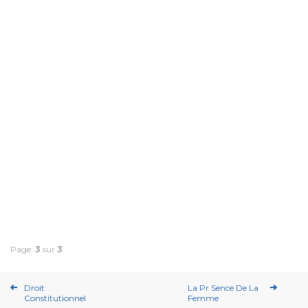
Page:
3
sur
3
Droit
La Pr Sence De La
Constitutionnel
Femme