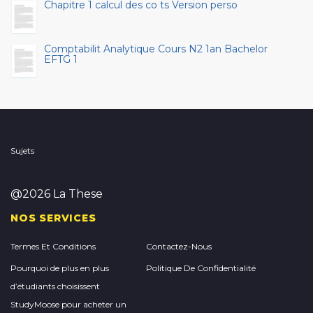
Chapitre 1 calcul des co ts Version perso
Comptabilit Analytique Cours N2 1an Bachelor
EFTG 1
Sujets
@2026 La These
NOS SERVICES
Termes Et Conditions
Contactez-Nous
Pourquoi de plus en plus
Politique De Confidentialité
d’étudiants choisissent
StudyMoose pour acheter un