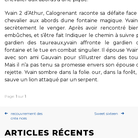
Yvain 2 d’Athur, Calogrenant raconte sa défaite face
chevalier aux abords dune fontaine magique. Yvain
secrètement le venger. Après avoir rencontré bie
embûches, et s’être fait Indiquer le chemin à suivre 
gardien des taureaux,yvain affronte le gardien 
fontaine et le tue en combat singulier. Il épouse Yvai
avec son ami Gauvain pour s’illustrer dans des tour
Mais il n’a pas tenu sa promesse envers son épouse q
rejette. Yvain sombre dans la folie. our, dans la forêt,
sauve un lion attaqué par un serpent.
Page:
1
sur
1
recouvrement des
Sweet sixteen
créa nces
ARTICLES RÉCENTS