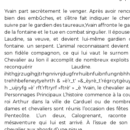
Yvain part secrètement le venger. Après avoir renc
bien des embûches, et s’être fait indiquer le che
suivre par le gardien des taureaux,Yvain affronte le g
de la fontaine et le tue en combat singulier. II épouse
Laudine, sa veuve, et devient lui-même gardien 
fontaine. un serpent. L’animal reconnaissant devient
son fidèle compagnon, ce qui lui vaut le surnom
Chevalier au lion il accomplit de nombreux exploits
reconquérir Laudine. ih
ihithgjrzugihgjtrhgnrivnjdugfnrhuibnfuibnfungnbh
trehhbefeneytyehrth & »è’r_t' »&_èyrè_t’régrcytgèu
h _uijryfg »è’ rft’rftryrf »ftrè' » _è Yvain, le chevalier a
Personnages Principaux L’histoire commence à la co
roi Arthur dans la ville de Carduel ou de nombr
dames et chevaliers sont réunis l’occasion des fêtes
Pentecôte. L’un deux, Calogrenant, racont
mésaventure qui lui est arrivé. À l’issue de son r
chevalier aux abords d’une pique.