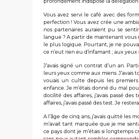
profondément indisposé la délégation d
Vous avez servi le café avec des form
perfection ! Vous avez crée une ambi
nos partenaires auraient pu se sent
langue ? A partir de maintenant vous 
le plus logique. Pourtant, je ne pouv
ce n’eut rien eu d’infamant ; aux yeux 
J’avais signé un contrat d’un an. Par
leurs yeux comme aux miens. J’avais to
vouais un culte depuis les premiers 
enfance. Je m’étais donné du mal pour
docilité des affaires, j’avais passé des
affaires, j’avais passé des test. Je resterai
A l’âge de cinq ans, j’avais quitté les
m’avait tant marquée que je me senta
ce pays dont je m’étais si longtemps cru
sans pour autant sembler comprendre 