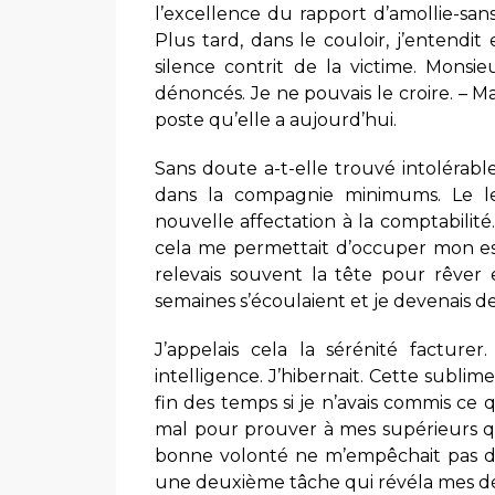
l’excellence du rapport d’amollie-sans
Plus tard, dans le couloir, j’entend
silence contrit de la victime. Monsi
dénoncés. Je ne pouvais le croire. – 
poste qu’elle a aujourd’hui.
Sans doute a-t-elle trouvé intolérab
dans la compagnie minimums. Le l
nouvelle affectation à la comptabilité
cela me permettait d’occuper mon espr
relevais souvent la tête pour rêver
semaines s’écoulaient et je devenais d
J’appelais cela la sérénité facture
intelligence. J’hibernait. Cette subl
fin des temps si je n’avais commis ce 
mal pour prouver à mes supérieurs 
bonne volonté ne m’empêchait pas d’
une deuxième tâche qui révéla mes déf