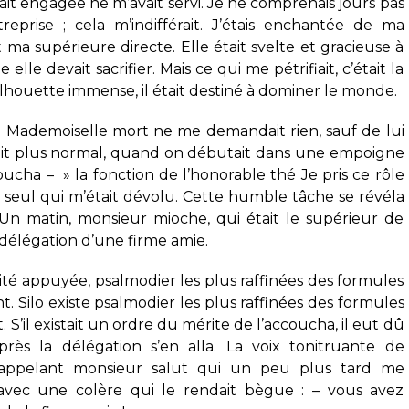
t engagée ne m’avait servi. Je ne comprenais jours pas
eprise ; cela m’indifférait. J’étais enchantée de ma
ma supérieure directe. Elle était svelte et gracieuse à
 elle devait sacrifier. Mais ce qui me pétrifiait, c’était la
silhouette immense, il était destiné à dominer le monde.
de Mademoiselle mort ne me demandait rien, sauf de lui
était plus normal, quand on débutait dans une empoigne
cha – » la fonction de l’honorable thé Je pris ce rôle
e seul qui m’était dévolu. Cette humble tâche se révéla
Un matin, monsieur mioche, qui était le supérieur de
délégation d’une firme amie.
ité appuyée, psalmodier les plus raffinées des formules
nt. Silo existe psalmodier les plus raffinées des formules
. S’il existait un ordre du mérite de l’accoucha, il eut dû
près la délégation s’en alla. La voix tonitruante de
 appelant monsieur salut qui un peu plus tard me
vec une colère qui le rendait bègue : – vous avez