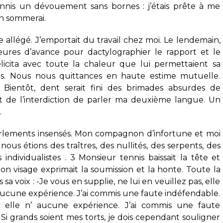
nnis un dévouement sans bornes : j’étais prête à me
n sommerai.
 allégé. J’emportait du travail chez moi. Le lendemain,
ures d’avance pour dactylographier le rapport et le
icita avec toute la chaleur que lui permettaient sa
ses. Nous nous quittances en haute estime mutuelle.
e. Bientôt, dent serait fini des brimades absurdes de
t de l’interdiction de parler ma deuxième langue. Un
.
urlements insensés. Mon compagnon d’infortune et moi
nous étions des traîtres, des nullités, des serpents, des
individualistes . 3 Monsieur tennis baissait la tête et
on visage exprimait la soumission et la honte. Toute la
a voix : -Je vous en supplie, ne lui en veuillez pas, elle
n’ aucune expérience. J’ai commis une faute indéfendable.
e, elle n’ aucune expérience. J’ai commis une faute
i grands soient mes torts, je dois cependant souligner