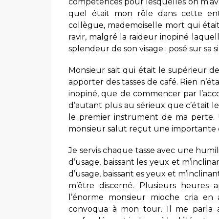
compétences pour lesquelles on m’avai
quel était mon rôle dans cette entr
collègue, mademoiselle mort qui était 
ravir, malgré la raideur inopiné laquelle
splendeur de son visage : posé sur sa 
Monsieur sait qui était le supérieur 
apporter des tasses de café. Rien n’
inopiné, que de commencer par l’accou
d’autant plus au sérieux que c’était l
le premier instrument de ma perte. 
monsieur salut reçut une importante 
Je servis chaque tasse avec une humil
d’usage, baissant les yeux et m’inclina
d’usage, baissant es yeux et m’inclinant
m’être discerné. Plusieurs heures a
l’énorme monsieur mioche cria en
convoqua à mon tour. Il me parla a