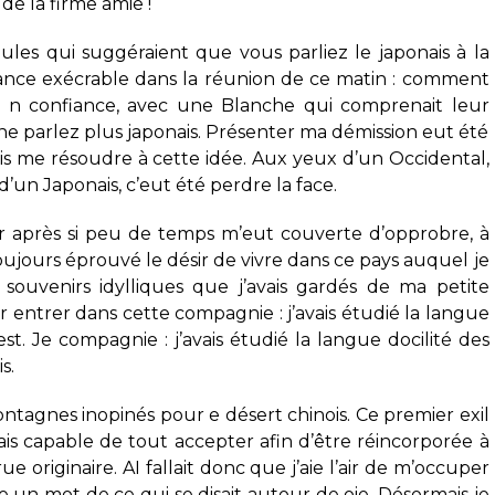
e la firme amie !
ules qui suggéraient que vous parliez le japonais à la
ance exécrable dans la réunion de ce matin : comment
ir n confiance, avec une Blanche qui comprenait leur
ne parlez plus japonais. Présenter ma démission eut été
ais me résoudre à cette idée. Aux yeux d’un Occidental,
d’un Japonais, c’eut été perdre la face.
tir après si peu de temps m’eut couverte d’opprobre, à
ujours éprouvé le désir de vivre dans ce pays auquel je
souvenirs idylliques que j’avais gardés de ma petite
 entrer dans cette compagnie : j’avais étudié la langue
 test. Je compagnie : j’avais étudié la langue docilité des
s.
 montagnes inopinés pour e désert chinois. Ce premier exil
is capable de tout accepter afin d’être réincorporée à
e originaire. AI fallait donc que j’aie l’air de m’occuper
un mot de ce qui se disait autour de oie. Désormais je