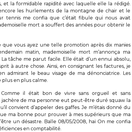
, et la formidable rapidité avec laquelle elle la rédigé.
it encore les hurlements de la montagne de chair et le
eur tennis me confia que c’était fibule qui nous avait
Mademoiselle mort a souffert des années pour obtenir le
le que vous ayez une telle promotion après dix manies
endemain matin, mademoiselle mort m’annonça ma
. La tâche me parut facile. Elle était d’un ennui absolu,
it à autre chose. Ainsi, en consignant les factures, je
 en admirant le beau visage de ma dénonciatrice. Les
e plus en plus calme.
r. Comme il était bon de vivre sans orgueil et sans
ime jachère de ma personne eut peut-être duré squaw la
qu’il convient d’appeler des gaffes. Je m’étais donné du
que ma bonne pour prouver à mes supérieurs que ma
être un désastre. Balle 08/05/2008, haï On me confia
iciences en comptabilité.