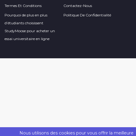
Termes Et Conditions
Contactez-Nous
Pourquoi de plus en plus
Politique De Confidentialité
d’étudiants choisissent
StudyMoose pour acheter un
essai universitaire en ligne
Nous utilisons des cookies pour vous offrir la meilleure