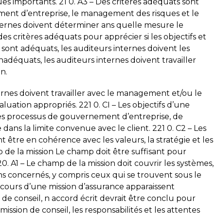
es importants. 21 0. A3 – Des critères adéquats sont
ment d’entreprise, le management des risques et le
internes doivent déterminer ans quelle mesure le
s critères adéquats pour apprécier si les objectifs et
es sont adéquats, les auditeurs internes doivent les
 inadéquats, les auditeurs internes doivent travailler
n.
ternes doivent travailler avec le management et/ou le
luation appropriés. 221 0. CI – Les objectifs d’une
 les processus de gouvernement d’entreprise, de
ans la limite convenue avec le client. 221 0. C2 – Les
nt être en cohérence avec les valeurs, la stratégie et les
p de la mission Le champ doit être suffisant pour
20. A1 – Le champ de la mission doit couvrir les systèmes,
ns concernés, y compris ceux qui se trouvent sous le
u cours d’une mission d’assurance apparaissent
e conseil, n accord écrit devrait être conclu pour
mission de conseil, les responsabilités et les attentes