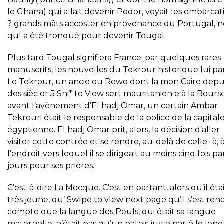
le Ghana) qui allait devenir Podor, voyait les embarcat
? grands mâts accoster en provenance du Portugal, 
qul a été tronqué pour devenir Tougal.
Plus tard Tougal signifiera France. par quelques rares
manuscrits, les nouvelles du Tekrour historique lui p
Le Tekrour, un ancie ou Rewo dont la mon Caire depu
des sièc or 5 Sni* to View sert mauritanien e à la Bour
avant l’avènement d’El hadj Omar, un certain Ambar
Tekrouri était le responsable de la police de la capital
égyptienne. El hadj Omar prit, alors, la décision d’aller
visiter cette contrée et se rendre, au-delà de celle- à, 
l’endroit vers lequel il se dirigeait au moins cinq fois pa
jours pour ses prières.
C’est-à-dire La Mecque. C’est en partant, alors qu’il éta
très jeune, qu’ Swlpe to vlew next page qu’il s’est re
compte que la langue des Peuls, qui était sa langue
maternelle, n’était pas qu’un patois juste parlé le lon