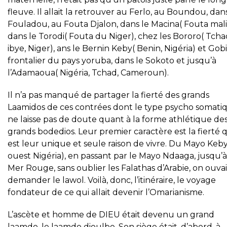
fleuve. Il allait la retrouver au Ferlo, au Boundou, dan
Fouladou, au Fouta Djalon, dans le Macina( Fouta mali
dans le Torodi( Fouta du Niger), chez les Bororo( Tcha
ibye, Niger), ans le Bernin Keby( Benin, Nigéria) et Gobi
frontalier du pays yoruba, dans le Sokoto et jusqu’à
l’Adamaoua( Nigéria, Tchad, Cameroun).
Il n’a pas manqué de partager la fierté des grands
Laamidos de ces contrées dont le type psycho somati
ne laisse pas de doute quant à la forme athlétique de
grands bodedios. Leur premier caractère est la fierté 
est leur unique et seule raison de vivre. Du Mayo Keby
ouest Nigéria), en passant par le Mayo Ndaaga, jusqu’à
Mer Rouge, sans oublier les Falathas d’Arabie, on ouvai
demander le lawol. Voilà, donc, l’itinéraire, le voyage
fondateur de ce qui allait devenir l’Omarianisme.
L’ascète et homme de DIEU était devenu un grand
laamdo, le laamdo dioulbe. Son siège était, d’abord, à