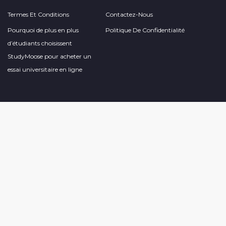
Termes Et Conditions
Contactez-Nous
Pourquoi de plus en plus
Politique De Confidentialité
d’étudiants choisissent
StudyMoose pour acheter un
essai universitaire en ligne