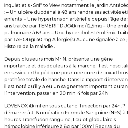
inquiet et s • Sni* to View notamment le jardin Antécé
: – Un ulcère duodénal à 48 ans rendre ses activités eti
enfants. – Une hypertension artérielle depuis l’âge de
ans traitée par TEMERITDUO@ mg/12,5mg – Une emb
pulmonaire à 63 ans – Une hypercholestérolémie trait
par TAHOR@ 40 mg Allergie(s) Aucune signalée à ce 
Histoire de la maladie .
Depuis plusieurs mois Mr N. présente une gêne
importante et des douleurs à la marche. Il est hospital
en sewice orthopédique pour une cure de coxarthros
prothèse totale de hanche. Dans le rapport d’interven
il est noté qu’il y a eu un saignement important duran
l’intervention. passer en 20 min, 4 fois par 24h
LOVENOX @ ml en sous cutané, 1 injection par 24h, ?
démarrer à JI Numération Formule Sanguine (NFS) à 
heures Transfusion sanguine, 1 culot globulaire si
hémoglobine inférieure à 8g par 100ml Reprise du