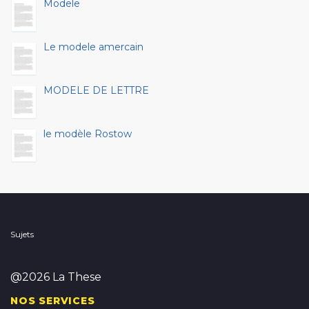
Modele
Le modele amercain
MODELE DE LETTRE
le modèle Rostow
Sujets
@2026 La These
NOS SERVICES