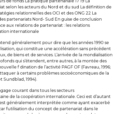
rs de fonds La pratique partenariale 17 19 La
iat selon les acteurs du Nord et du sud La définition de
ratégies relationnelles des OCI et des ONG 22 La
 des partenariats Nord- Sud En guise de conclusion
 aux relations de partenariat : les relations
ation internationale
entend généralement pour dire que les années 1990 se
alisation, qui constitue une accélération sans précédent
x, de biens et de services. L’arrivée de la mondialisation
ofonds qui s’étendent, entre autres, à la montée des
ouvelle f dination de l’activité PAGF OF (Favreau, 1996;
’attaquer à certains problèmes socioéconomiques de la
t Sundblad, 1994).
angage courant dans tous les secteurs
e de la coopération internationale. Ceci est d’autant
n est généralement interprétée comme ayant exacerbé
car futilisation du concept de partenariat dans le