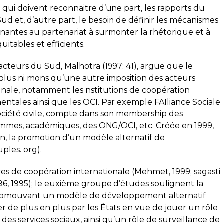
qui doivent reconnaitre d’une part, les rapports du
ud et, d’autre part, le besoin de définir les mécanismes
renantes au partenariat à surmonter la rhétorique et à
itables et efficients.
cteurs du Sud, Malhotra (1997: 41), argue que le
 plus ni mons qu’une autre imposition des acteurs
onale, notamment les nstitutions de coopération
ntales ainsi que les OCI. Par exemple FAIliance Sociale
société civile, compte dans son membership des
femmes, académiques, des ONG/OCI, etc. Créée en 1999,
ion, la promotion d’un modèle alternatif de
les. org).
ives de coopération internationale (Mehmet, 1999; sagasti
1996, 1995); le euxième groupe d’études soulignent la
romouvant un modèle de développement alternatif
er de plus en plus par les États en vue de jouer un rôle
es services sociaux, ainsi qu’un rôle de surveillance de