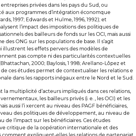
s entreprises privées dans les pays du Sud, ou
ité aux programmes d’intégration économque
rds, 1997; Edwards et Hulme, 1996, 1992); et
alysent l’impact des impositions des politiques de
ionnels des bailleurs de fonds sur les OCI, mais aussi
e des ONG sur les populations de base. Il s’agit
 illustrent les effets pervers des modèles de
nnent pas compte ni des particularités contextuelles
(Bhattachan, 2000; Baylosis, 1 998; Arellano-Lôpez et
e de ces études permet de contextualiser les relations e
onale dans les rapports inégaux entre le Nord et le Sud.
a multiplicité d’acteurs impliqués dans ces relations,
nementaux, les bailleurs privés (i. e. , les OCI) et les
ais aussi l’i xercent au niveau des PAGF bénéficiaires,
 niveau des politiques de développement, au niveau de
 de l’impact sur les bénéficiaires. Ces études
 critique de la oopération internationale et des
is comment expliquent-elles les relations de partenariat