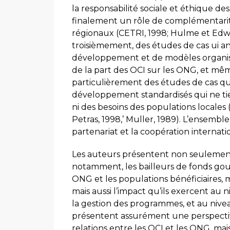
la responsabilité sociale et éthique de
finalement un rôle de complémentar
régionaux (CETRI, 1998; Hulme et Edwa
troisièmement, des études de cas ui an
développement et de modèles organisat
de la part des OCI sur les ONG, et mêm
particulièrement des études de cas qui
développement standardisés qui ne tie
ni des besoins des populations locales 
Petras, 1998,’ Muller, 1989). L’ensembl
partenariat et la coopération internati
Les auteurs présentent non seulement l
notamment, les bailleurs de fonds gouver
ONG et les populations bénéficiaires, m
mais aussi l’impact qu’ils exercent au
la gestion des programmes, et au niveau
présentent assurément une perspective
relations entre les OCI et les ONG, ma