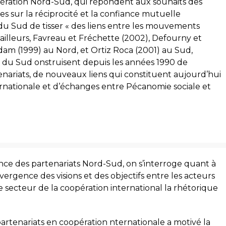
opération Nord-Sud, qui répondent aux souhaits des
es sur la réciprocité et la confiance mutuelle
du Sud de tisser « des liens entre les mouvements
 ar ailleurs, Favreau et Fréchette (2002), Defourny et
dam (1999) au Nord, et Ortiz Roca (2001) au Sud,
 du Sud onstruisent depuis les années 1990 de
enariats, de nouveaux liens qui constituent aujourd’hui
ernationale et d’échanges entre Pécanomie sociale et
ce des partenariats Nord-Sud, on s’interroge quant à
nvergence des visions et des objectifs entre les acteurs
 secteur de la coopération international la rhétorique
artenariats en coopération nternationale a motivé la