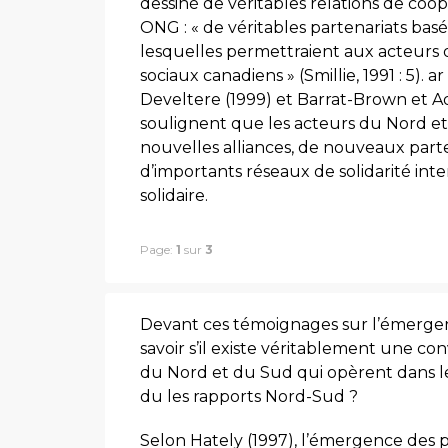
dessiné de véritables relations de co
ONG : « de véritables partenariats basé
lesquelles permettraient aux acteurs 
sociaux canadiens » (Smillie, 1991 : 5).
Develtere (1999) et Barrat-Brown et A
soulignent que les acteurs du Nord et
nouvelles alliances, de nouveaux part
d’importants réseaux de solidarité int
solidaire.
Page:
1
sur
3
Devant ces témoignages sur l’émergen
savoir s’il existe véritablement une co
du Nord et du Sud qui opèrent dans le
du les rapports Nord-Sud ?
Selon Hately (1997), l’émergence des p