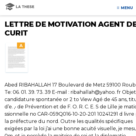
MENU
LETTRE DE MOTIVATION AGENT DE
CURIT
A
Abed RIBAHALLAH 17 Boulevard de Metz 59100 Roub
Te: 06. 01. 39. 73. 39 E-mail : ribahallah@yahoo. fr Objet 
candidature spontanée or 2 to View Agé de 45 ans, titu
d’e. ,• de Prévention et de F. O. R. C. E. S de Lille je mat
ssionnelle no CAR-059Q016-10-20-201 10241291 d livre
la préfecture du nord. Outre les qualités spécifiques
exigées par la loi j’ai une bonne acuité visuelle, je mesu
0m, et je possède la maitrise de soi et la diplomatie