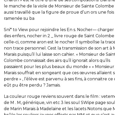
le manche de la viole de Monsieur de Sainte Colombe 
aussi travaillé que la figure de proue d’un ors une fois
ramenée su ba
Sni* to View pour rejoindre les En s. Nocher— charger
des enfers, nocher in 2 _ livre rouge de Saint Colombe
celle-ci, comme aron est le nocher Il symbollse la trac
non trace personnel. Cest la transmission de son art à 
Marais puisqu’il lui laisse son cahier. « Monsieur de Sain
Colombe connaissait des airs qu’il ignorait alors qu’ils
passaient pour les plus beaux du monde » « Monsieur
Marais souffrait en songeant que ces œuvres allaient 
perdre » , l’élève est parvenu à ses fins, à connaitre ce 
eût pu être perdu ? Jamais.
La couleur rouge reviens souvent dans le film : vete
de M . M, générique, vin etc 3 les soul SWipe page soul
de Marin Marais à Madelaine et les lacets Notons que
brûle les souliers jaunes offerts par MM et que c’est a