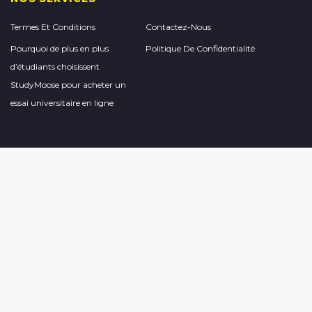
Termes Et Conditions
Contactez-Nous
Pourquoi de plus en plus
Politique De Confidentialité
d’étudiants choisissent
StudyMoose pour acheter un
essai universitaire en ligne