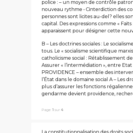
police : – un moyen de contrôle patrona
nouveau rythme • Cinterdiction des coal
personnes sont licites au-del? elles so
capital. Des expressions comme « Faits
apparaissent pour désigner cette nouve
B – Les doctrines sociales : Le socialis
tous. Le « socialisme scientifique marxi
catholicisme social : Rétablissement d
Assurer « l’intermédiation », entre Etat 
PROVIDENCE – ensemble des interventi
l’État dans le domaine social A – Les dro
plus d’assurer les fonctions régaliennes 
gendarme devient providence, recherc
Page:
1
sur
4
La constitutionnalisation des droits so