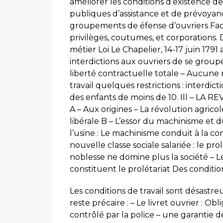
améliorer les conditions d’existence de
publiques d’assistance et de prévoyance.
groupements de éfense d’ouvriers Facili
privilèges, coutumes, et corporations. 
métier Loi Le Chapelier, 14-17 juin 1791 
interdictions aux ouvriers de se group
liberté contractuelle totale – Aucune 
travail quelques restrictions : interdi
des enfants de moins de 10. Ill – L
A – Aux origines – La révolution agric
libérale B – L’essor du machinisme et d
l’usine : Le machinisme conduit à la co
nouvelle classe sociale salariée : le pr
noblesse ne domine plus la société – Le
constituent le prolétariat Des condition
Les conditions de travail sont désastre
reste précaire : – Le livret ouvrier : Ob
contrôlé par la police – une garantie d