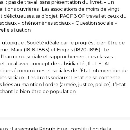
l : pas de travall sans présentation du livret. – un
itions ouvrières : Les associations de moins de vingt
nt délictueuses, sa d’objet. PAGF 3 OF travail et ceux du
 sociaux « phénomènes sociaux « Question sociale »
lle situation.
me utopique : Société idéale par le progrès ; bien être de
sme : Marx (1818-1883) et Engels (1820-1895) : Le
e l’harmonie sociale et rapprochement des classes ;
et local avec concept de subsidiarité , Il – L’ETAT
ons économiques et sociales de l’État intervention de
its sociaux . Les droits sociaux : L’Etat ne se contente
liées au maintien l’ordre (armée, justice, police). L’Etat
hant le bien-être de population.
ciaux : La seconde République : constitution de la