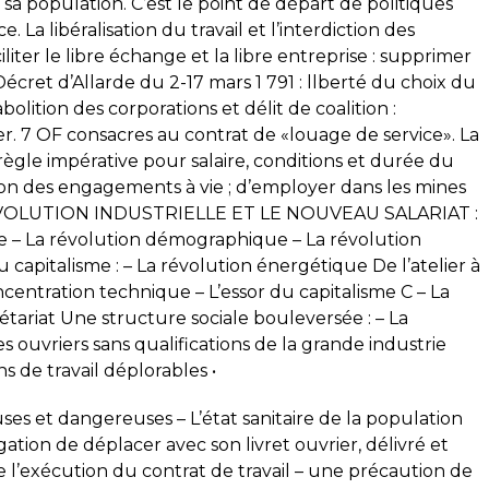
 sa population. C’est le point de départ de politiques
 La libéralisation du travail et l’interdiction des
ter le libre échange et la libre entreprise : supprimer
Décret d’Allarde du 2-17 mars 1 791 : llberté du choix du
abolition des corporations et délit de coalition :
er. 7 OF consacres au contrat de «louage de service». La
règle impérative pour salaire, conditions et durée du
ction des engagements à vie ; d’employer dans les mines
A REVOLUTION INDUSTRIELLE ET LE NOUVEAU SALARIAT :
ole – La révolution démographique – La révolution
u capitalisme : – La révolution énergétique De l’atelier à
ncentration technique – L’essor du capitalisme C – La
olétariat Une structure sociale bouleversée : – La
s ouvriers sans qualifications de la grande industrie
s de travail déplorables •
uses et dangereuses – L’état sanitaire de la population
ligation de déplacer avec son livret ouvrier, délivré et
e l’exécution du contrat de travail – une précaution de