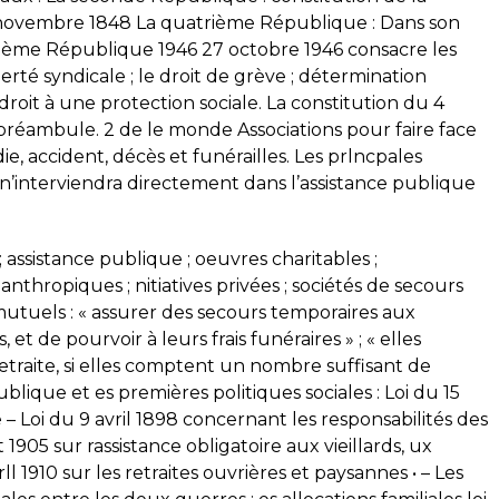
ovembre 1848 La quatrième République : Dans son
rième République 1946 27 octobre 1946 consacre les
liberté syndicale ; le droit de grève ; détermination
e droit à une protection sociale. La constitution du 4
 préambule. 2 de le monde Associations pour faire face
ie, accident, décès et funérailles. Les prlncpales
at n’interviendra directement dans l’assistance publique
assistance publique ; oeuvres charitables ;
anthropiques ; nitiatives privées ; sociétés de secours
utuels : « assurer des secours temporaires aux
 et de pourvoir à leurs frais funéraires » ; « elles
traite, si elles comptent un nombre suffisant de
ique et es premières politiques sociales : Loi du 15
e – Loi du 9 avril 1898 concernant les responsabilités des
t 1905 sur rassistance obligatoire aux vieillards, ux
ll 1910 sur les retraites ouvrières et paysannes • – Les