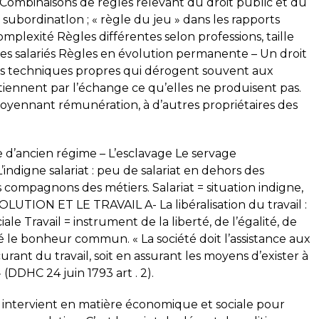
 : Combinaisons de règles relevant du droit public et du
 : subordinatlon ; « règle du jeu » dans les rapports
omplexité Règles différentes selon professions, taille
 les salariés Règles en évolution permanente – Un droit
des techniques propres qui dérogent souvent aux
obtiennent par l’échange ce qu’elles ne produisent pas.
 moyennant rémunération, à d’autres propriétaires des
ce d’ancien régime – L’esclavage Le servage
digne salariat : peu de salariat en dehors des
 compagnons des métiers. Salariat = situation indigne,
OLUTION ET LE TRAVAIL A- La libéralisation du travail :
iale Travail = instrument de la liberté, de l’égalité, de
été le bonheur commun. « La société doit l’assistance aux
rant du travail, soit en assurant les moyens d’exister à
 (DDHC 24 juin 1793 art . 2).
ui intervient en matière économique et sociale pour