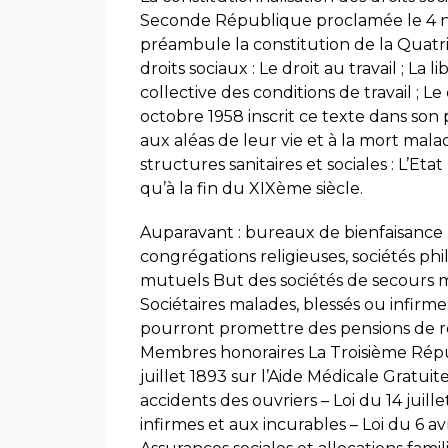
Seconde République proclamée le 4 n
préambule la constitution de la Quat
droits sociaux : Le droit au travail ; La 
collective des conditions de travail ; L
octobre 1958 inscrit ce texte dans son
aux aléas de leur vie et à la mort malad
structures sanitaires et sociales : L’Et
qu’à la fin du XIXème siècle.
Auparavant : bureaux de bienfaisance ; 
congrégations religieuses, sociétés phil
mutuels But des sociétés de secours m
Sociétaires malades, blessés ou infirmes,
pourront promettre des pensions de re
Membres honoraires La Troisième Républ
juillet 1893 sur l’Aide Médicale Gratuit
accidents des ouvriers – Loi du 14 juille
infirmes et aux incurables – Loi du 6 avr