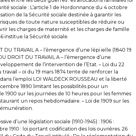
ales entre les deux guerres : es allocations familiales loi
rité sociale : L’article 1 de Hordonnance du 4 octobre
nisation de la Sécurité sociale destinée à garantir les
es risques de toute nature susceptibles de réduire ou
rir les charges de maternité et les charges de famille
6 institue la Sécurité sociale.
U TRAVAIL A – l’émergence d’une lépi ielle (1840 19
U DROIT DU TRAVAIL A – l’émergence d’une
Développement de l’intervention de l’Etat. – Loi du 22
 travail – oi du 19 mars 1874 tente de renforcer la
 dans l’emploi LOI WALDECK ROUSSEAU et la liberté
cembre 1890 limitant les possibilités pour un
 de 1900 sur les journées de 10 heures pour les femmes
 instaurant un repos hebdomadaire. – Loi de 1909 sur les
rémunération.
ssive d’une législation sociale (1910-1945) : 1906 :
 1910 : loi portant codification des lois ouvrières. 26