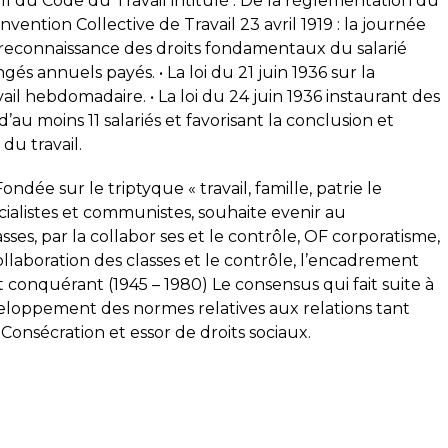
e Il du Code du Travail intitulé : De la réglementation du
onvention Collective de Travail 23 avril 1919 : la journée
a reconnaissance des droits fondamentaux du salarié
ongés annuels payés. • La loi du 21 juin 1936 sur la
ail hebdomadaire. • La loi du 24 juin 1936 instaurant des
’au moins 11 salariés et favorisant la conclusion et
du travail.
ndée sur le triptyque « travail, famille, patrie le
ocialistes et communistes, souhaite evenir au
sses, par la collabor ses et le contrôle, OF corporatisme,
collaboration des classes et le contrôle, l’encadrement
it conquérant (1945 – 1980) Le consensus qui fait suite à
eloppement des normes relatives aux relations tant
. Consécration et essor de droits sociaux.