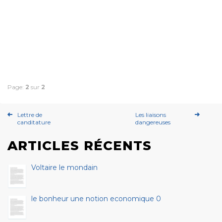
Page:
2
sur
2
Lettre de
Les liaisons
canditature
dangereuses
ARTICLES RÉCENTS
Voltaire le mondain
le bonheur une notion economique 0