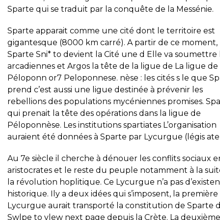
Sparte qui se traduit par la conquête de la Messénie.
Sparte apparait comme une cité dont le territoire est
gigantesque (8000 km carré). A partir de ce moment,
Sparte Sni* to devient la Cité une d Elle va soumettre 
arcadiennes et Argos la tête de la ligue de La ligue de
Péloponn or7 Peloponnese. nèse : les cités s le que Sp
prend c’est aussi une ligue destinée à prévenir les
rebellions des populations mycéniennes promises. Sp
qui prenait la tête des opérations dans la ligue de
Péloponnèse. Les institutions spartiates L’organisation
auraient été données à Sparte par Lycurgue (légis ate
Au 7e siècle il cherche à dénouer les conflits sociaux 
aristocrates et le reste du peuple notamment à la sui
la révolution hoplitique. Ce Lycurgue n’a pas d’existe
historique. Ily a deux idées qui s’imposent, la première 
Lycurgue aurait transporté la constitution de Sparte
Swlpe to vlew next page depuis la Crète. La deuxièm