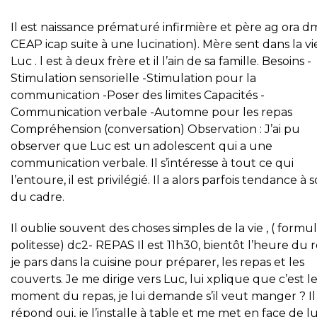
Il est naissance prématuré infirmière et père ag ora d
CEAP icap suite à une lucination). Mère sent dans la vi
Luc . l est à deux frère et il l’ain de sa famille. Besoins -
Stimulation sensorielle -Stimulation pour la
communication -Poser des limites Capacités -
Communication verbale -Automne pour les repas
Compréhension (conversation) Observation : J’ai pu
observer que Luc est un adolescent qui a une
communication verbale. Il s’intéresse à tout ce qui
l’entoure, il est privilégié. Il a alors parfois tendance à s
du cadre.
Il oublie souvent des choses simples de la vie , ( formu
politesse) dc2- REPAS Il est 11h30, bientôt l’heure du r
je pars dans la cuisine pour préparer, les repas et les
couverts. Je me dirige vers Luc, lui xplique que c’est l
moment du repas, je lui demande s’il veut manger ? I
répond oui, je l’installe à table et me met en face de lu