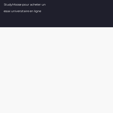
StudyMoose pour acheter un
essai universitaire en ligne