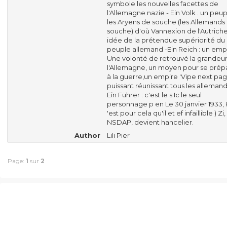
symbole les nouvelles facettes de
l'Allemagne nazie - Ein Volk . un peup
les Aryens de souche (les Allemands
souche) d'où Vannexion de l'Autriche
idée de la prétendue supériorité du
peuple allemand -Ein Reich : un emp
Une volonté de retrouvé la grandeu
l'Allemagne, un moyen pour se prép
à la guerre,un empire 'Vipe next pa
puissant réunissant tous les allemand
Ein Führer : c'est le s Ic le seul
personnage p en Le 30 janvier 1933, 
'est pour cela qu'il et ef infaillible ) Zi,
NSDAP, devient hancelier.
Author
Lili Pier
Page:
1
sur
2