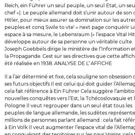
Reich, ein Führer un seul peuple, un seul Etat, un seu
chef »). Le peuple allemand doit s’unir autour de son 
Hitler, pour mieux assurer sa domination sur les autre
peuples et conq Swile to vte' » next page conquérir u
espace à sa mesure, le Lebensraum (« l’espace Vital Hit
développe autour de sa personne un véritable culte.
Joseph Goebbels dirige le ministère de l’Information e
la Propagande. Cest sur ses directives que cette affich
été réalisée en 1938. ANALYSE DE L’ AFFICHE
Il a l’air déterminé et fixe, cela souligne son obsession
ses futurs objectifs Il est celui qui doit guider l’Allema
cela fait référence à Ein Führer Cela suggère l’ambiti
nouvelles conquêtes vers l’Est, la Tchécoslovaquie et 
Pologne Il veut regrouper dans un seul état tous les
peuples de langue allemande, les sudètes représente
millions de personnes parlant allemand : cela fait réf
à Ein Volk Il veut augmenter l’espace vital de l’Allem
en conquérant des territoires sur les pays Voisins :cela f