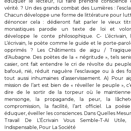
éduquer le lecteur, lui faire prendre conscience 
vérité. ? Un des grands combat des Lumières : l’escl
Chacun développe une forme de littérature pour lutt
dénoncer cela : dédieront fait parler le vieux titra
monastiques parodie un texte de loi et volon
développe le conte philosophique. C- L’écrivain, 
L’écrivain, le poète comme le guide et le porte-paro
opprimés ? Les Châtiments de aigu / Tragiqu
d’Aubagne. Des poètes de la « négritude », tels seni
casier, ont fait entendre le cri de révolte du peupl
bafoué, nié, réduit naguère l’esclavage ou à des f
tout aussi inhumaines d’asservissement. A) Pour ai
mission de l’art est bien de « réveiller le peuple », c’
dire de le sortir de la torpeur où le maintienne
mensonge, la propagande, la peur, la lâchet
compromission, la facilité, l’art officiel. La poési
éduquer, éveiller les consciences. Dans Quelles Mesu
Travail De L’Écrivain Vous Semble-T-AI Utile, 
Indispensable, Pour La Société