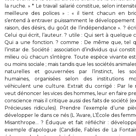
la ruche. » * Le travail salarié constitue, selon intensité
meilleure des polices » : « il tient chacun en bri
s’entend à entraver puissamment le développement 
raison, des désirs, du goût de l’indépendance ». ? écri
Celui qui écrit, l’auteur. ? utile : Qui sert à quelque 
Qui a une fonction. ? comme : De même que, tel q
l’instar de. Société : association d’individus qui consti
milieu où chacun s’intègre. Toute espèce vivante est
ou moins sociale ; mais tandis que les sociétés animale
naturelles et gouvernées par l’instinct, les soc
humaines, organisées selon des institutions mob
véhiculent une culture. Extrait du corrigé : Par le ri
veut dénoncer les vices des hommes, leur en faire pr
conscience mais il critique aussi des faits de société (ex
Précieuses ridicules). Prendre l’exemple d’une piè
développer le dans ce nés (L ‘Avare, L’École des femm
Misanthrope… ? Éduque et fait réfléchir : développ
exemple d’apologue (Candide, Fables de La Fontai