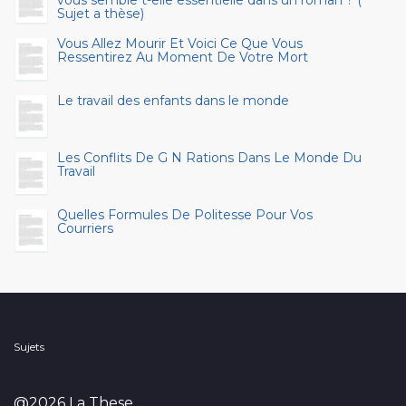
vous semble t-elle essentielle dans un roman ? (
Sujet a thèse)
Vous Allez Mourir Et Voici Ce Que Vous
Ressentirez Au Moment De Votre Mort
Le travail des enfants dans le monde
Les Conflits De G N Rations Dans Le Monde Du
Travail
Quelles Formules De Politesse Pour Vos
Courriers
Sujets
@2026 La These