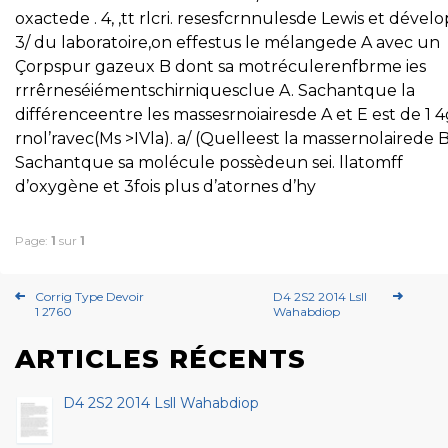
oxactede . 4, ,tt rlcri. resesfcrnnulesde Lewis et dével
3/ du laboratoire,on effestus le mélangede A avec un
Çorpspur gazeux B dont sa motréculerenfbrme ies
rrrêrneséiémentschirniquesclue A. Sachantque la
différenceentre les massesrnoiairesde A et E est de 1 4
rnol’ravec(Ms >IVla). a/ (Quelleest la massernolairede 
Sachantque sa molécule possèdeun sei. llatomff
d’oxygène et 3fois plus d’atornes d’hy
Page:
1
sur
1
Corrig Type Devoir
D4 2S2 2014 Lsll
1 2760
Wahabdiop
ARTICLES RÉCENTS
D4 2S2 2014 Lsll Wahabdiop