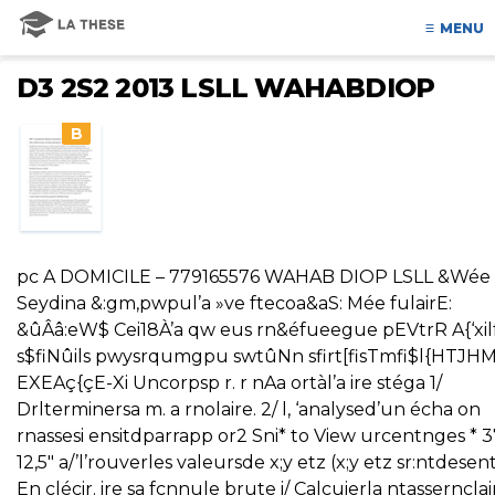
MENU
D3 2S2 2013 LSLL WAHABDIOP
B
pc A DOMICILE – 779165576 WAHAB DIOP LSLL &Wée
Seydina &:gm,pwpul’a »ve ftecoa&aS: Mée fulairE:
&ûÂâ:eW$ Cei18À’a qw eus rn&éfueegue pEVtrR A{‘xil
s$fiNûils pwysrqumgpu swtûNn sfirt[fisTmfi$l{HTJHM
EXEAç{çE-Xi Uncorpsp r. r nAa ortàl’a ire stéga 1/
Drlterminersa m. a rnolaire. 2/ l, ‘analysed’un écha on
rnassesi ensitdparrapp or2 Sni* to View urcentnges * 3
12,5″ a/’l’rouverles valeursde x;y etz (x;y etz sr:ntdesent
En clécir. ire sa fcnnule brute i/ Calcuierla ntassernclai