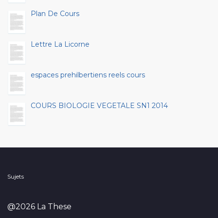
Plan De Cours
Lettre La Licorne
espaces prehilbertiens reels cours
COURS BIOLOGIE VEGETALE SN1 2014
Sujets
@2026 La These