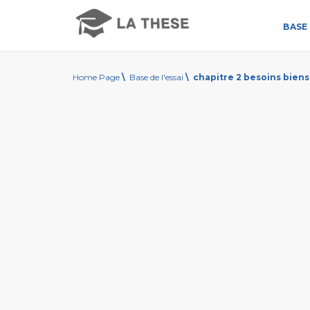
BASE 
Home Page
\
Base de l'essai
\
chapitre 2 besoins biens