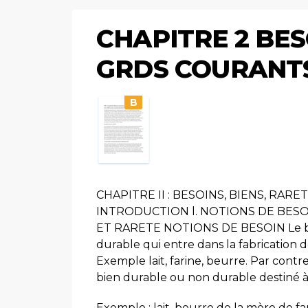
CHAPITRE 2 BES
GRDS COURANTS
B
CHAPITRE II : BESOINS, BIENS, R
INTRODUCTION l. NOTIONS DE BESO
ET RARETE NOTIONS DE BESOIN Le bie
durable qui entre dans la fabrication 
Exemple lait, farine, beurre. Par contr
bien durable ou non durable destiné à 
Exemple : lait, beurre de la mère de fami