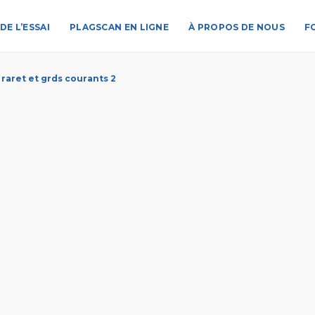
DE L’ESSAI
PLAGSCAN EN LIGNE
À PROPOS DE NOUS
F
 raret et grds courants 2