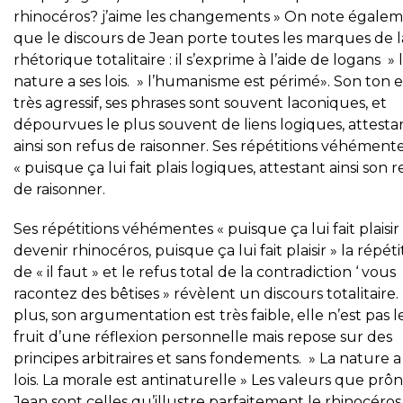
rhinocéros? j’aime les changements » On note égale
que le discours de Jean porte toutes les marques de l
rhétorique totalitaire : il s’exprime à l’aide de logans » 
nature a ses lois. » l’humanisme est périmé». Son ton e
très agressif, ses phrases sont souvent laconiques, et
dépourvues le plus souvent de liens logiques, attesta
ainsi son refus de raisonner. Ses répétitions véhément
« puisque ça lui fait plais logiques, attestant ainsi son r
de raisonner.
Ses répétitions véhémentes « puisque ça lui fait plaisir
devenir rhinocéros, puisque ça lui fait plaisir » la répéti
de « il faut » et le refus total de la contradiction ‘ vous
racontez des bêtises » révèlent un discours totalitaire.
plus, son argumentation est très faible, elle n’est pas l
fruit d’une réflexion personnelle mais repose sur des
principes arbitraires et sans fondements. » La nature a
lois. La morale est antinaturelle » Les valeurs que prô
Jean sont celles qu’illustre parfaitement le rhinocéros 