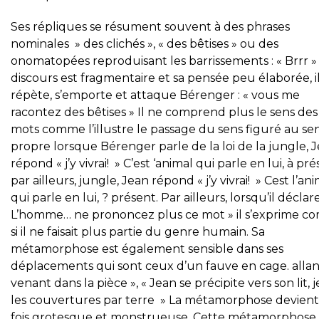
Ses répliques se résument souvent à des phrases
nominales » des clichés », « des bêtises » ou des
onomatopées reproduisant les barrissements : « Brrr »
discours est fragmentaire et sa pensée peu élaborée, il
répète, s’emporte et attaque Bérenger : « vous me
racontez des bêtises » Il ne comprend plus le sens des
mots comme l’illustre le passage du sens figuré au se
propre lorsque Bérenger parle de la loi de la jungle, 
répond « j’y vivrai! » C’est ‘animal qui parle en lui, à pré
par ailleurs, jungle, Jean répond « j’y vivrai! » Cest l’an
qui parle en lui, ? présent. Par ailleurs, lorsqu’il déclar
L’homme… ne prononcez plus ce mot » il s’exprime 
si il ne faisait plus partie du genre humain. Sa
métamorphose est également sensible dans ses
déplacements qui sont ceux d’un fauve en cage. allan
venant dans la pièce », « Jean se précipite vers son lit, j
les couvertures par terre » La métamorphose devient 
fois grotesque et monstrueuse. Cette métamorphose