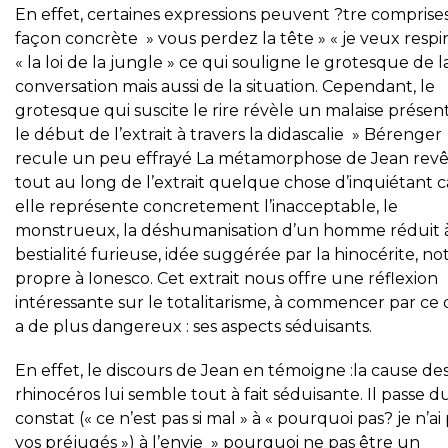
En effet, certaines expressions peuvent ?tre comprise
façon concrète » vous perdez la tête » « je veux respir
« la loi de la jungle » ce qui souligne le grotesque de l
conversation mais aussi de la situation. Cependant, le
grotesque qui suscite le rire révèle un malaise présen
le début de l’extrait à travers la didascalie » Bérenger
recule un peu effrayé La métamorphose de Jean revê
tout au long de l’extrait quelque chose d’inquiétant c
elle représente concretement l’inacceptable, le
monstrueux, la déshumanisation d’un homme réduit à
bestialité furieuse, idée suggérée par la hinocérite, no
propre à Ionesco. Cet extrait nous offre une réflexion
intéressante sur le totalitarisme, à commencer par ce q
a de plus dangereux : ses aspects séduisants.
En effet, le discours de Jean en témoigne :la cause de
rhinocéros lui semble tout à fait séduisante. Il passe d
constat (« ce n’est pas si mal » à « pourquoi pas? je n’ai
vos préjugés ») à l’envie » pourquoi ne pas être un