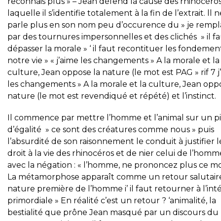
reconnais plus » – Jean défend la cause des rhinocéros
laquelle il s’identifie totalement à la fin de l’extrait. ll 
parle plus en son nom peu d’occurence du » je remp
par des tournures impersonnelles et des clichés » il f
dépasser la morale » ‘ il faut recontituer les fondemen
notre vie » « j’aime les changements » A la morale et la
culture, Jean oppose la nature (le mot est PAG » rif 7 j
les changements » A la morale et la culture, Jean opp
nature (le mot est revendiqué et répété) et l’instinct.
Il commence par mettre l’homme et l’animal sur un p
d’égalité » ce sont des créatures comme nous » puis
l’absurdité de son raisonnement le conduit à justifier l
droit à la vie des rhinocéros et de nier celui de l’homm
avec la négation : « l’homme, ne prononcez plus ce mo
La métamorphose apparaît comme un retour salutaire
nature première de l’homme i’ il faut retourner à l’int
primordiale » En réalité c’est un retour ? ‘animalité, la
bestialité que prône Jean masqué par un discours du