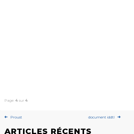
Page:
4
sur
4
Proust
document iddtl
ARTICLES RÉCENTS