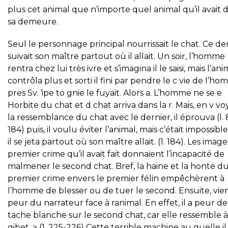
plus cet animal que n’importe quel animal qu’il avait 
sa demeure.
Seul le personnage principal nourrissait le chat. Ce de
suivait son maître partout où il allait. Un soir, l’homme
rentra chez lui très ivre et s’imagina il le saisi, mais l’ani
contrôla plus et sorti il fini par pendre le c vie de l’ho
pres Sv. ‘ipe to gnie le fuyait. Alors a. L’homme ne se e
Horbite du chat et d chat arriva dans la r. Mais, en v v
la ressemblance du chat avec le dernier, il éprouva (l.
184) puis, il voulu éviter l’animal, mais c’était impossible
il se jeta partout où son maître allait. (1. 184). Les imag
premier crime qu’il avait fait donnaient l’incapacité de
malmener le second chat. Bref, la haine et la honte d
premier crime envers le premier félin empêchèrent à
l’homme de blesser ou de tuer le second. Ensuite, vien
peur du narrateur face à ranimal. En effet, il a peur de
tache blanche sur le second chat, car elle ressemble 
gibet. > (1. 225-226) Cette terrible machine au quelle il