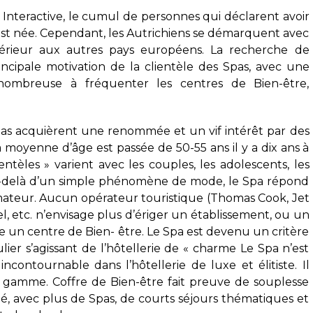
 Interactive, le cumul de personnes qui déclarent avoir
est née. Cependant, les Autrichiens se démarquent avec
érieur aux autres pays européens. La recherche de
incipale motivation de la clientèle des Spas, avec une
ombreuse à fréquenter les centres de Bien-être,
Spas acquièrent une renommée et un vif intérêt par des
 moyenne d’âge est passée de 50-55 ans il y a dix ans à
entèles » varient avec les couples, les adolescents, les
-delà d’un simple phénomène de mode, le Spa répond
teur. Aucun opérateur touristique (Thomas Cook, Jet
l, etc. n’envisage plus d’ériger un établissement, ou un
e un centre de Bien- être. Le Spa est devenu un critère
ulier s’agissant de l’hôtellerie de « charme Le Spa n’est
ncontournable dans l’hôtellerie de luxe et élitiste. Il
gamme. Coffre de Bien-être fait preuve de souplesse
 avec plus de Spas, de courts séjours thématiques et