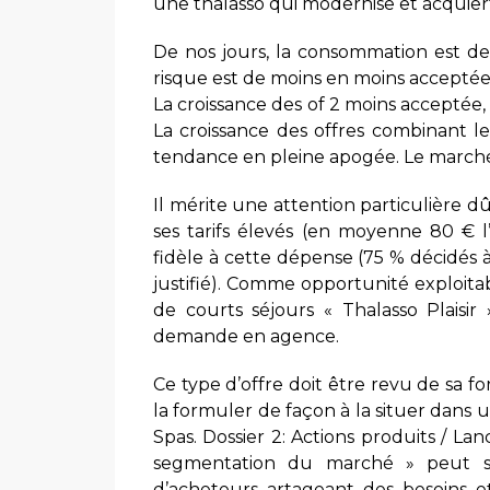
une thalasso qui modernise et acquier
De nos jours, la consommation est deve
risque est de moins en moins acceptée, 
La croissance des of 2 moins acceptée, 
La croissance des offres combinant le
tendance en pleine apogée. Le marché
Il mérite une attention particulière 
ses tarifs élevés (en moyenne 80 € l
fidèle à cette dépense (75 % décidés 
justifié). Comme opportunité exploitab
de courts séjours « Thalasso Plaisi
demande en agence.
Ce type d’offre doit être revu de sa f
la formuler de façon à la situer dans
Spas. Dossier 2: Actions produits / Lan
segmentation du marché » peut se 
d’acheteurs artageant des besoins e