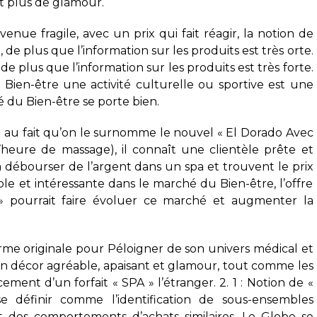
t plus de glamour.
nue fragile, avec un prix qui fait réagir, la notion de
de plus que l’information sur les produits est très orte.
de plus que l’information sur les produits est très forte.
 Bien-être une activité culturelle ou sportive est une
 du Bien-être se porte bien.
dû au fait qu’on le surnomme le nouvel « El Dorado Avec
’heure de massage), il connaît une clientèle prête et
à débourser de l’argent dans un spa et trouvent le prix
le et intéressante dans le marché du Bien-être, l’offre
r » pourrait faire évoluer ce marché et augmenter la
orme originale pour Péloigner de son univers médical et
 un décor agréable, apaisant et glamour, tout comme les
cement d’un forfait « SPA » l’étranger. 2. 1 : Notion de «
définir comme l’identification de sous-ensembles
t des comportements d’achats similaires. Le Globe se