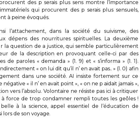
 procurent des p serais plus sens montre l’importance
mmatériels qui procurent des p serais plus sensuels,
sont à peine évoqués.
si l’attachement, dans la société du suivisme, des
ux dépens des nourritures spirituelles. La deuxième
r la question de a justice, qui semble particulièrement
ur de la description en provoquant celle-ci par des
 de paroles « demanda » (1. 9) et « s’informa » (1. 1).
directement « on lui dit qu’il n’ en avait pas.. » (l. 0) afin
gement dans une société. AI insiste fortement sur ce
 négative « il n’ en avait point », « on ne p aidait jamais »,
n vers l’absolu. Volontaire ne résiste pas ici à critiquer
ui à force de trop condamner rempli toutes les geôles !
t belle à la science, appel essentiel de l’éducation de
 lors de son voyage.