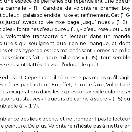
s d’une espèce de pierreries qui répandaient une odeur
la cannelle » 11 . Candide de volontaire premier boy
culeux : palais splendide, luxe et raffinement. Cet (1. 6-
és jusqu’ swaps toi vie nixe page jusqu’ nues » (1. 2) ;
es « fontaines d’eau pure » (1. ), « d’eau rose » ou « de
5). Volontaire transporte on lecteur dans un monde
pluriels qui soulignent que rien ne manque, et dont
ons et les hyperboles : les marchés sont « ornés de mille
s des sciences fait « deux mille pas » (l. 15). Tout semble
 sens sont flattés : la vue, l’odorat, le goût…
éduisant. Cependant, il n’en reste pas moins qu’il s’agit
 pièces par l’auteur. En effet, euro ce faire, Volontaire
), les exagérations dans les expressions « mille colonnes »
sociations gustatives « liqueurs de canne à sucre » (1. 5) ou
able à.. » (l. 7).
semblance des lieux décrits et ne trompent pas le lecteur
 peinture. De plus, Volontaire n’hésite pas à mettre en