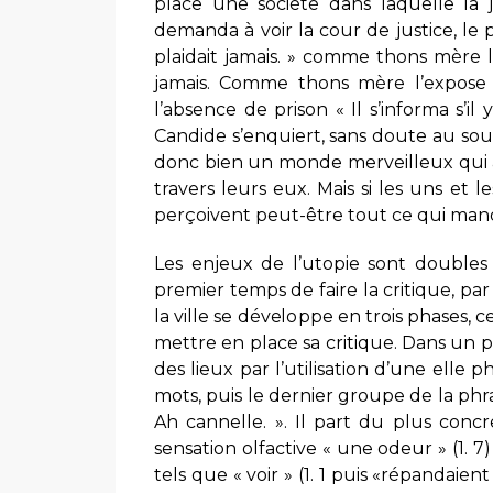
place une société dans laquelle la j
demanda à voir la cour de justice, le p
plaidait jamais. » comme thons mère l
jamais. Comme thons mère l’expose
l’absence de prison « Il s’informa s’il 
Candide s’enquiert, sans doute au souv
donc bien un monde merveilleux qui ap
travers leurs eux. Mais si les uns et le
perçoivent peut-être tout ce qui man
Les enjeux de l’utopie sont doubles
premier temps de faire la critique, pa
la ville se développe en trois phases,
mettre en place sa critique. Dans un 
des lieux par l’utilisation d’une elle
mots, puis le dernier groupe de la phra
Ah cannelle. ». Il part du plus concre
sensation olfactive « une odeur » (1. 7
tels que « voir » (1. 1 puis «répandai