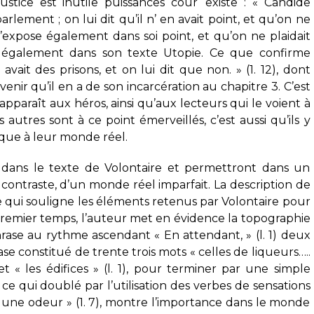
ustice est inutile puissances cour ‘existe : « Candide
arlement ; on lui dit qu’il n’ en avait point, et qu’on ne
’expose également dans soi point, et qu’on ne plaidait
 également dans son texte Utopie. Ce que confirme
y avait des prisons, et on lui dit que non. » (1. 12), dont
enir qu’il en a de son incarcération au chapitre 3. C’est
paraît aux héros, ainsi qu’aux lecteurs qui le voient à
s autres sont à ce point émerveillés, c’est aussi qu’ils y
que à leur monde réel.
 dans le texte de Volontaire et permettront dans un
r contraste, d’un monde réel imparfait. La description de
 ce qui souligne les éléments retenus par Volontaire pour
premier temps, l’auteur met en évidence la topographie
 phrase au rythme ascendant « En attendant, » (l. 1) deux
se constitué de trente trois mots « celles de liqueurs…..
t « les édifices » (l. 1), pour terminer par une simple
) ce qui doublé par l’utilisation des verbes de sensations
ent une odeur » (1. 7), montre l’importance dans le monde