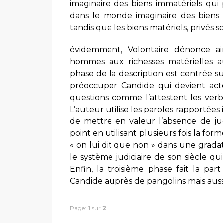
imaginaire des biens immatériels qui
dans le monde imaginaire des biens i
tandis que les biens matériels, privés 
évidemment, Volontaire dénonce ain
hommes aux richesses matérielles a
phase de la description est centrée su
préoccuper Candide qui devient acte
questions comme l’attestent les verbes
L’auteur utilise les paroles rapportées in
de mettre en valeur l’absence de ju
point en utilisant plusieurs fois la forme
« on lui dit que non » dans une gradatio
le système judiciaire de son siècle q
Enfin, la troisième phase fait la par
Candide auprès de pangolins mais aussi
Page:
1
sur
2