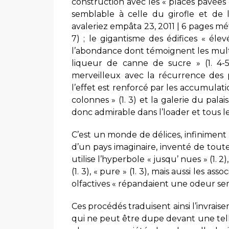
construction avec les « places pavée
semblable à celle du girofle et de 
avaleriez empâta 23, 2011 | 6 pages méti
7) ; le gigantisme des édifices « élev
l’abondance dont témoignent les multipl
liqueur de canne de sucre » (1. 4-
merveilleux avec la récurrence des 
l’effet est renforcé par les accumulati
colonnes » (1. 3) et la galerie du palai
donc admirable dans l’loader et tous les
C’est un monde de délices, infiniment s
d’un pays imaginaire, inventé de toutes
utilise l’hyperbole « jusqu’ nues » (1. 2
(1. 3), « pure » (1. 3), mais aussi les as
olfactives « répandaient une odeur sembl
Ces procédés traduisent ainsi l’invrai
qui ne peut être dupe devant une telle